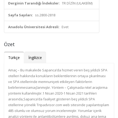
Derginin Tarandığı İndeksler:
TR DİZİN (ULAKBİM)
Sayfa Sayıları:
ss.2800-2818
Anadolu Üniversitesi Adresli:
Evet
Özet
Türkçe
İngilizce
Amaç – Bu makalede Sapanca’da hizmet veren beş yıldızlı SPA
otelleri hakkında konukların beklentilerinin ortaya çıkarılması
ve SPA otellerinde memnuniyeti etkileyen faktörlerin
belirlenmesiamaçlanmıştır. Yöntem – Çalışmada nitel araştırma
yöntemi kullanılmıştır.1 Nisan 2020-1 Nisan 2021 tarihleri
arasında,Sapanca’da faaliyet gösteren beş yıldızlı SPA
otellerine yönelik Tripadvisor.com web sitesinde yapılantoplam
485 olumlu ve olumsuz yorum incelenmiştir. Yorumlar içerik
analizi yöntemi ile anlamlıbölümlere ayrılmış, dokuz ana tema