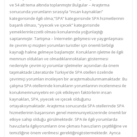
ve 54 alt tema altında toplanmıştır.Bulgular – Araştırma
sonucunda yorumların sırasıyla “insan kaynakları”
kategorisinde ilgili olma,“SPA” kategorisinde SPA hizmetlerinin
başarılı olması, “yiyecek ve içecek” kategorisinde
yemeklerinlezzetli olması konularında yoğunlaştığı
saptanmıştır. Tartışma – İnternetin gelişmesi ve yaygınlaşması
ile çevrim içi müşteri yorumları turistler için önemli birbilgi
kaynağı haline gelmeye başlamıştır. Konukların işletme ile ilgili
memnun oldukları ve olmadıklarınoktaları göstermesi
nedeniyle çevrim içi yorumlar işletmeler açısından da önem
taşımaktadır.Literatürde Türkiye’de SPA otelleri özelinde
çevrimiçi yorumları inceleyen bir araştırmabulunmamaktadır. Bu
çalışma SPA otellerinde konukların yorumlarının incelenmesi ile
konukmemnuniyetini en çok etkileyen faktörlerin insan
kaynakları, SPA, yiyecek ve içecek olduğunu
ortayakoymaktadır. Araştırma sonucunda SPA otellerinde SPA
hizmetlerinin başarısının genel memnuniyetüzerinde önemli bir
etkiye sahip olduğu görülmektedir. SPA ile ilgili yorumlarda
havuzlarla ilgiliyorumların öne çıkması havuzların çeşitliliğine ve
temizliğine önem verilmesi gerektiğinigöstermektedir. Ayrıca