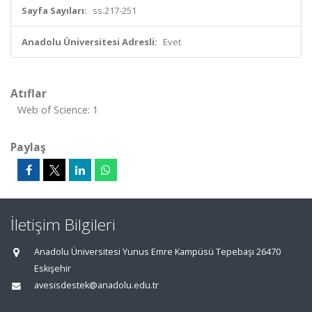
Sayfa Sayıları:
ss.217-251
Anadolu Üniversitesi Adresli:
Evet
Atıflar
Web of Science: 1
Paylaş
İletişim Bilgileri
Anadolu Üniversitesi Yunus Emre Kampüsü Tepebaşı 26470
Eskişehir
avesisdestek@anadolu.edu.tr