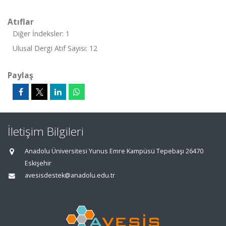
Atıflar
Diğer İndeksler: 1
Ulusal Dergi Atıf Sayısı: 12
Paylaş
İletişim Bilgileri
Anadolu Üniversitesi Yunus Emre Kampüsü Tepebaşı 26470
Eskişehir
avesisdestek@anadolu.edu.tr