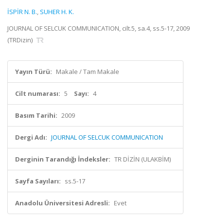
İSPİR N. B.
,
SUHER H. K.
JOURNAL OF SELCUK COMMUNICATION, cilt.5, sa.4, ss.5-17, 2009
(TRDizin)
Yayın Türü:
Makale / Tam Makale
Cilt numarası:
5
Sayı:
4
Basım Tarihi:
2009
Dergi Adı:
JOURNAL OF SELCUK COMMUNICATION
Derginin Tarandığı İndeksler:
TR DİZİN (ULAKBİM)
Sayfa Sayıları:
ss.5-17
Anadolu Üniversitesi Adresli:
Evet