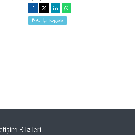
Atıf İçin Kopyala
letişim Bilgileri