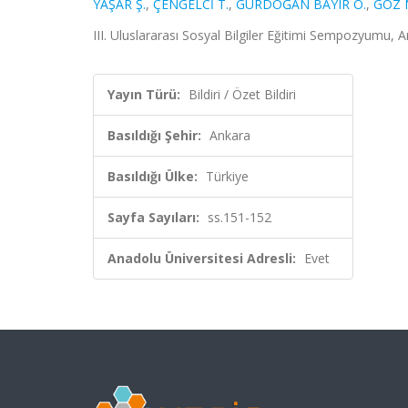
YAŞAR Ş.
,
ÇENGELCİ T.
,
GÜRDOĞAN BAYIR Ö.
,
GÖZ N
III. Uluslararası Sosyal Bilgiler Eğitimi Sempozyumu, A
Yayın Türü:
Bildiri / Özet Bildiri
Basıldığı Şehir:
Ankara
Basıldığı Ülke:
Türkiye
Sayfa Sayıları:
ss.151-152
Anadolu Üniversitesi Adresli:
Evet