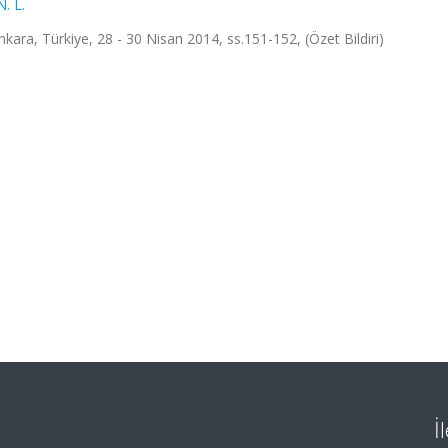
. L.
nkara, Türkiye, 28 - 30 Nisan 2014, ss.151-152, (Özet Bildiri)
İ