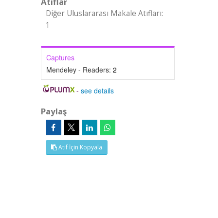
Atıflar
Diğer Uluslararası Makale Atıfları:
1
Captures
Mendeley - Readers:
2
-
see details
Paylaş
Atıf İçin Kopyala