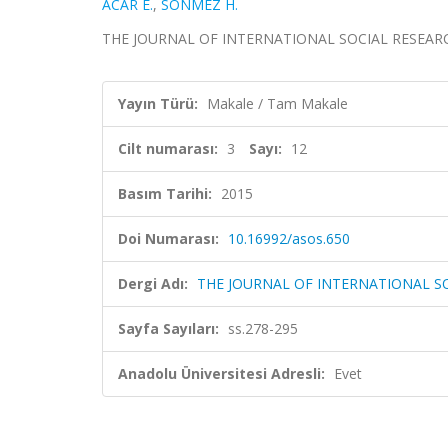
ACAR E.
,
SÖNMEZ H.
THE JOURNAL OF INTERNATIONAL SOCIAL RESEARCH, ci
Yayın Türü:
Makale / Tam Makale
Cilt numarası:
3
Sayı:
12
Basım Tarihi:
2015
Doi Numarası:
10.16992/asos.650
Dergi Adı:
THE JOURNAL OF INTERNATIONAL S
Sayfa Sayıları:
ss.278-295
Anadolu Üniversitesi Adresli:
Evet