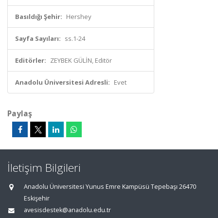
Basıldığı Şehir:
Hershey
Sayfa Sayıları:
ss.1-24
Editörler:
ZEYBEK GÜLİN, Editör
Anadolu Üniversitesi Adresli:
Evet
Paylaş
İletişim Bilgileri
Anadolu Üniversitesi Yunus Emre Kampüsü Tepebaşı 26470
Eskişehir
avesisdestek@anadolu.edu.tr