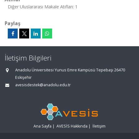
Diğer Uluslararası Makale Atıfları: 1
Paylaş
İletişim Bilgileri
Anadolu Üniversitesi Yunus Emre Kampüsü Tepebaşı 26470
Eskişehir
avesisdestek@anadolu.edu.tr
Ana Sayfa
|
AVESİS Hakkında
|
İletişim