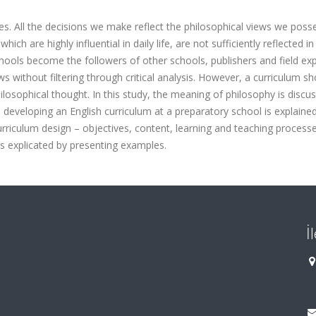
ves. All the decisions we make reflect the philosophical views we poss
h are highly influential in daily life, are not sufficiently reflected in
hools become the followers of other schools, publishers and field ex
without filtering through critical analysis. However, a curriculum sh
ilosophical thought. In this study, the meaning of philosophy is discu
n developing an English curriculum at a preparatory school is explaine
riculum design – objectives, content, learning and teaching process
is explicated by presenting examples.
İ