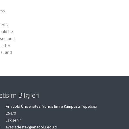
ess.
perts
ould be
ssed and
d. The
es, and
letişim Bilgileri
Anadolu Üniversitesi Yunus Emre Kampüsü Tepebaşı
26470
Eskişehir
avesisdestek@anadolu.edu.tr