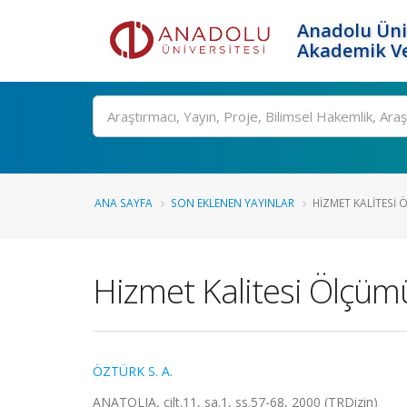
Anadolu Üni
Akademik Ve
Ara
ANA SAYFA
SON EKLENEN YAYINLAR
HIZMET KALITESI 
Hizmet Kalitesi Ölçümü
ÖZTÜRK S. A.
ANATOLIA, cilt.11, sa.1, ss.57-68, 2000 (TRDizin)