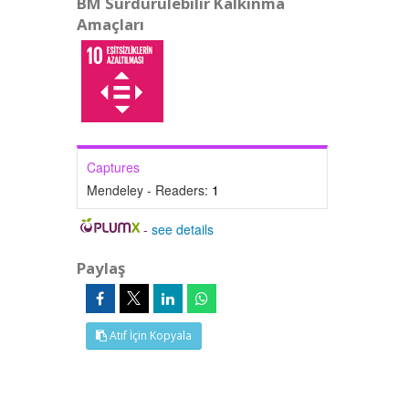
BM Sürdürülebilir Kalkınma
Amaçları
Captures
Mendeley - Readers:
1
-
see details
Paylaş
Atıf İçin Kopyala