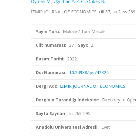
Oyman M.
,
Uğurhan Y. Z. C.
,
Onbeş B.
İZMIR JOURNAL OF ECONOMICS, cilt.37, sa.2, ss.269
Yayın Türü:
Makale / Tam Makale
Cilt numarası:
37
Sayı:
2
Basım Tarihi:
2022
Doi Numarası:
10.24988/ije.742324
Dergi Adı:
İZMIR JOURNAL OF ECONOMICS
Derginin Tarandığı İndeksler:
Directory of Ope
Sayfa Sayıları:
ss.269-295
Anadolu Üniversitesi Adresli:
Evet