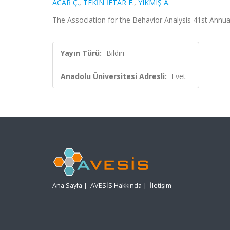
ACAR Ç.
,
TEKİN İFTAR E.
,
YIKMIŞ A.
The Association for the Behavior Analysis 41st Annu
Yayın Türü:
Bildiri
Anadolu Üniversitesi Adresli:
Evet
Ana Sayfa
|
AVESİS Hakkında
|
İletişim