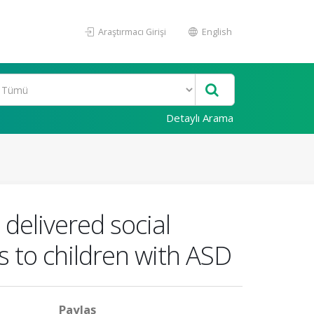
Araştırmacı Girişi
English
Detaylı Arama
delivered social
ls to children with ASD
Paylaş