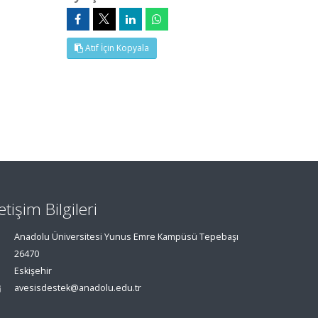
Atıf İçin Kopyala
letişim Bilgileri
Anadolu Üniversitesi Yunus Emre Kampüsü Tepebaşı
26470
Eskişehir
avesisdestek@anadolu.edu.tr