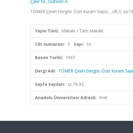
Çakır M.
,
Gültekin A.
TÖMER Çeviri Dergisi: Özel Kuram Sayısı. , cilt.3, sa.1
Yayın Türü:
Makale / Tam Makale
Cilt numarası:
3
Sayı:
10
Basım Tarihi:
1997
Dergi Adı:
TÖMER Çeviri Dergisi: Özel Kuram Sayıs
Sayfa Sayıları:
ss.79-92
Anadolu Üniversitesi Adresli:
Evet