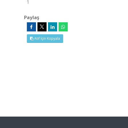
1
Paylaş
Atıf İçin Kopyala