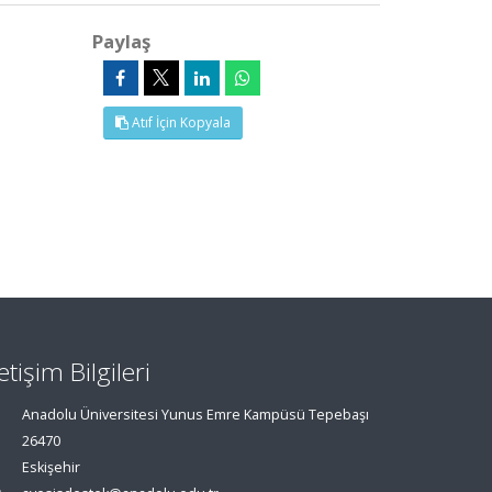
Paylaş
Atıf İçin Kopyala
letişim Bilgileri
Anadolu Üniversitesi Yunus Emre Kampüsü Tepebaşı
26470
Eskişehir