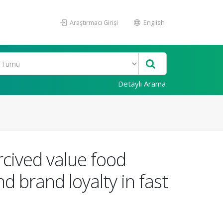
Araştırmacı Girişi
English
Detaylı Arama
rcived value food
d brand loyalty in fast