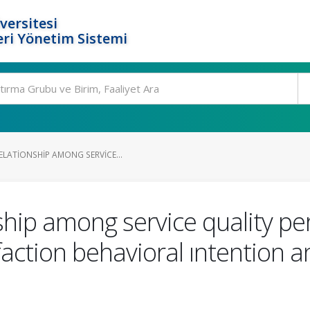
versitesi
ri Yönetim Sistemi
ELATIONSHIP AMONG SERVICE...
ship among service quality pe
action behavioral ıntention an