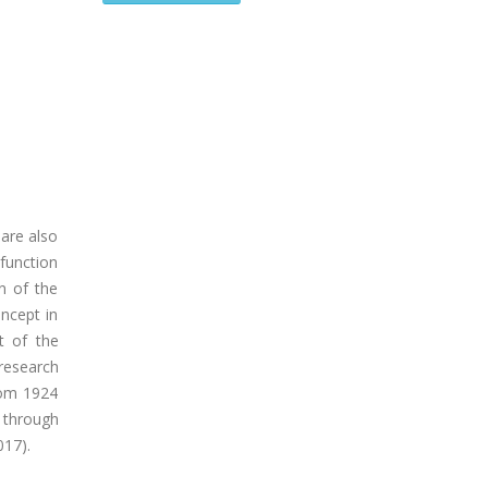
 are also
 function
n of the
ncept in
t of the
 research
rom 1924
 through
017).