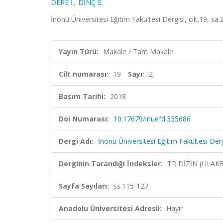
DERE İ.
,
DİNÇ E.
İnönü Üniversitesi Eğitim Fakültesi Dergisi, cilt.19, s
Yayın Türü:
Makale / Tam Makale
Cilt numarası:
19
Sayı:
2
Basım Tarihi:
2018
Doi Numarası:
10.17679/inuefd.335686
Dergi Adı:
İnönü Üniversitesi Eğitim Fakültesi Derg
Derginin Tarandığı İndeksler:
TR DİZİN (ULAK
Sayfa Sayıları:
ss.115-127
Anadolu Üniversitesi Adresli:
Hayır