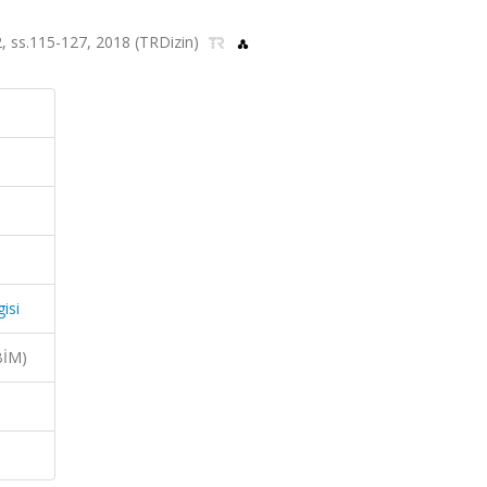
a.2, ss.115-127, 2018 (TRDizin)
isi
BİM)