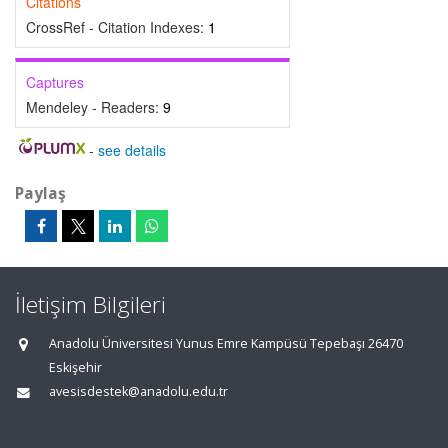
Citations
CrossRef - Citation Indexes:
1
Captures
Mendeley - Readers:
9
-
see details
Paylaş
İletişim Bilgileri
Anadolu Üniversitesi Yunus Emre Kampüsü Tepebaşı 26470
Eskişehir
avesisdestek@anadolu.edu.tr