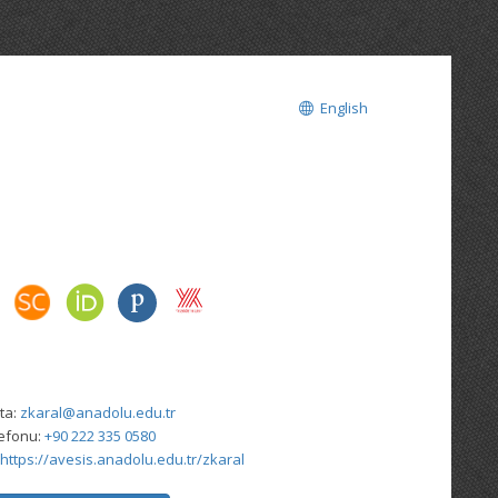
English
ta:
zkaral@anadolu.edu.tr
lefonu:
+90 222 335 0580
https://avesis.anadolu.edu.tr/zkaral