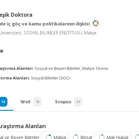
eşik Doktora
de iç göç ve kamu politikalarının ilişkisi
niversitesi, SOSYAL BİLİMLER ENSTİTÜSÜ, Maliye
ce
aştırma Alanları:
Sosyal ve Beşeri Bilimler, Maliye Teorisi
tırma Alanları:
Sosyal Bilimler (SOC)
WoS
Scopus
12
13
21
Araştırma Alanları
al ve Beşeri Bilimler
Maliye
İktisat
Mali Hukuk