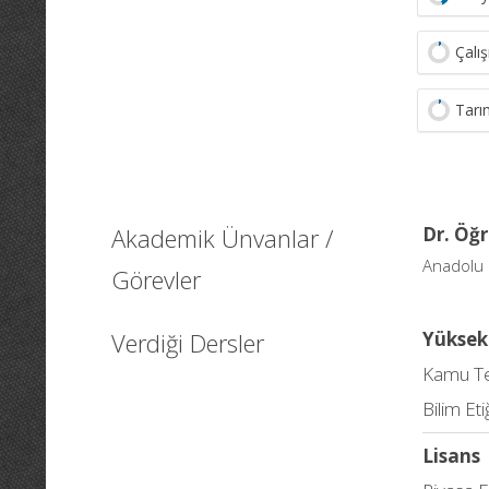
Çalış
Tarı
Akademik Ünvanlar /
Dr. Öğr
Anadolu 
Görevler
Verdiği Dersler
Yüksek
Kamu Ter
Bilim Et
Lisans