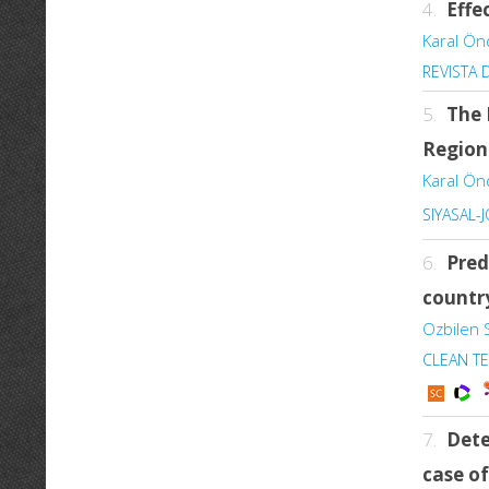
4.
Effe
Karal Ön
REVISTA 
5.
The 
Region
Karal Ön
SIYASAL-
6.
Pred
countr
Ozbilen S
CLEAN T
7.
Dete
case o