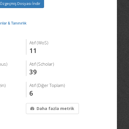
Özgeçmiş Dosyası İndir
ılar & Tanınırlık
Atıf (WoS)
11
pus)
Atıf (Scholar)
39
in)
Atıf (Diğer Toplam)
6
Daha fazla metrik