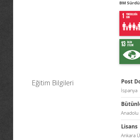
BM Sürdür
Eğitim Bilgileri
Post D
İspanya
Bütünl
Anadolu 
Lisans
Ankara Ün