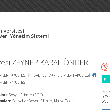
iversitesi
eri Yönetim Sistemi
Üyesi ZEYNEP KARAL ÖNDER
LİMLER FAKÜLTESİ, İKTİSADİ VE İDARİ BİLİMLER FAKÜLTESİ
LİMLER FAKÜLTESİ
E-pos
ları:
Sosyal Bilimler (SOC)
İş Te
anları:
Sosyal ve Beşeri Bilimler, Maliye Teorisi
Web: