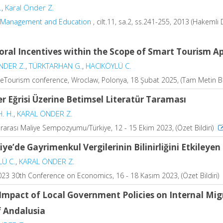
.
,
Karal Önder Z.
 Management and Education
, cilt.11, sa.2, ss.241-255, 2013 (Hakemli 
oral Incentives within the Scope of Smart Tourism Ap
NDER Z.
,
TÜRKTARHAN G.
,
HACIKÖYLÜ C.
Tourism conference, Wroclaw, Polonya, 18 Şubat 2025, (Tam Metin Bil
er Eğrisi Üzerine Betimsel Literatür Taraması
H. H.
,
KARAL ÖNDER Z.
ararası Maliye Sempozyumu/Türkiye, 12 - 15 Ekim 2023, (Özet Bildiri)
iye’de Gayrimenkul Vergilerinin Bilinirliğini Etkileyen
LÜ C.
,
KARAL ÖNDER Z.
23 30th Conference on Economics, 16 - 18 Kasım 2023, (Özet Bildiri)
Impact of Local Government Policies on Internal Mig
f Andalusia