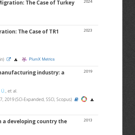
2024
Migration: The Case of Turkey
2023
ration: The Case of TR1
PlumX Metrics
in)
2019
 manufacturing industry: a
 Ü.
, et al.
037, 2019 (SCI-Expanded, SSCI, Scopus)
2013
m a developing country the