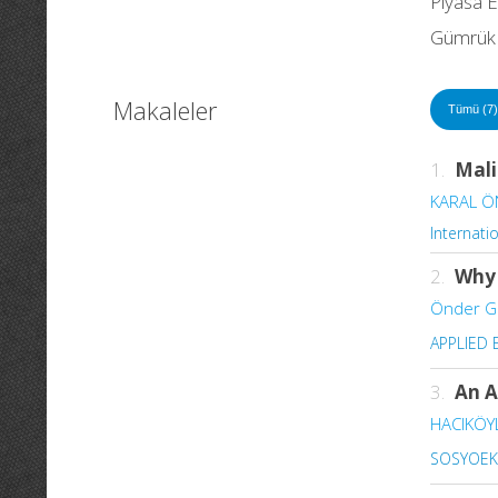
Piyasa 
Gümrük 
Makaleler
Tümü (7)
1.
Mali
KARAL Ö
Internatio
2.
Why 
Önder G
APPLIED
3.
An A
HACIKÖY
SOSYOE