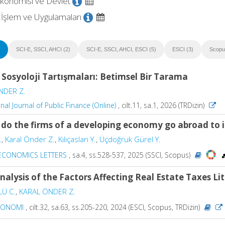
Ekonomisi ve Devlet
İşlem ve Uygulamaları
SCI-E, SSCI, AHCI (2)
SCI-E, SSCI, AHCI, ESCI (5)
ESCI (3)
Scopu
 Sosyoloji Tartışmaları: Betimsel Bir Tarama
NDER Z.
nal Journal of Public Finance (Online)
, cilt.11, sa.1, 2026 (TRDizin)
do the firms of a developing economy go abroad to 
.
,
Karal Önder Z.
,
Kılıçaslan Y.
,
Üçdoğruk Gürel Y.
 ECONOMICS LETTERS
, sa.4, ss.528-537, 2025 (SSCI, Scopus)
nalysis of the Factors Affecting Real Estate Taxes Lit
LÜ C.
,
KARAL ÖNDER Z.
KONOMI
, cilt.32, sa.63, ss.205-220, 2024 (ESCI, Scopus, TRDizin)