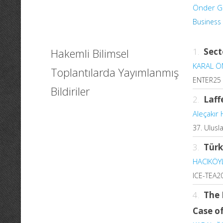
Önder G
Business
Hakemli Bilimsel
1.
Sect
KARAL Ö
Toplantılarda Yayımlanmış
ENTER25 e
Bildiriler
2.
Laff
Aleçakır 
37. Ulusl
3.
Türk
HACIKÖY
ICE-TEA20
4.
The 
Case o