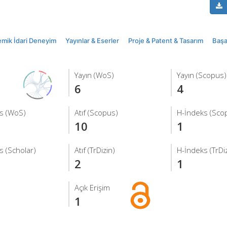
mik İdari Deneyim
Yayınlar & Eserler
Proje & Patent & Tasarım
Başar
Yayın (WoS)
Yayın (Scopus)
6
4
s (WoS)
Atıf (Scopus)
H-İndeks (Sco
10
1
s (Scholar)
Atıf (TrDizin)
H-İndeks (TrDiz
2
1
Açık Erişim
1