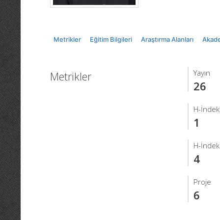
Metrikler
Eğitim Bilgileri
Araştırma Alanları
Akade
Yayın
Metrikler
26
H-İndek
1
H-İndek
4
Proje
6