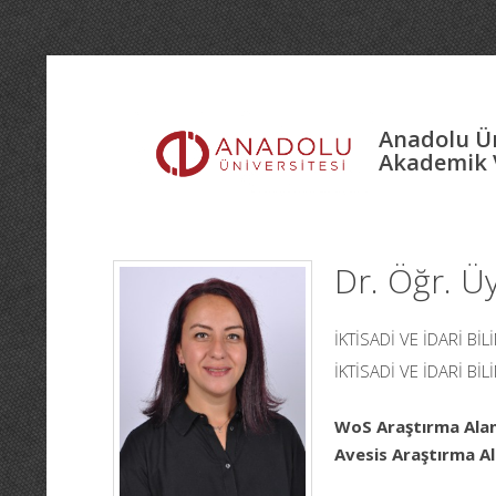
Anadolu Ün
Akademik V
Dr. Öğr. 
İKTİSADİ VE İDARİ Bİ
İKTİSADİ VE İDARİ Bİ
WoS Araştırma Alan
Avesis Araştırma Al