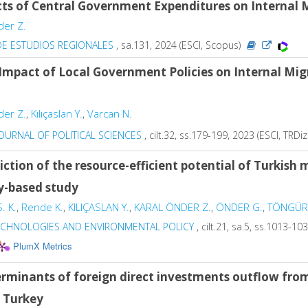
cts of Central Government Expenditures on Internal 
der Z.
DE ESTUDIOS REGIONALES
, sa.131, 2024 (ESCI, Scopus)
Impact of Local Government Policies on Internal Mig
der Z.
,
Kılıçaslan Y.
,
Varcan N.
JOURNAL OF POLITICAL SCIENCES
, cilt.32, ss.179-199, 2023 (ESCI, TRDiz
iction of the resource-efficient potential of Turkish
y-based study
. K.
,
Rende K.
,
KILIÇASLAN Y.
,
KARAL ÖNDER Z.
,
ÖNDER G.
,
TÖNGÜR
ECHNOLOGIES AND ENVIRONMENTAL POLICY
, cilt.21, sa.5, ss.1013-1
PlumX Metrics
rminants of foreign direct investments outflow fro
f Turkey