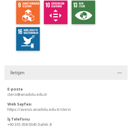
İletişim
E-posta
cterzi@anadolu.edu.tr
Web Sayfası
https://avesis.anadolu.edu.tr/cterzi
İş Telefonu
+90 335 058 0345
Dahili: 8