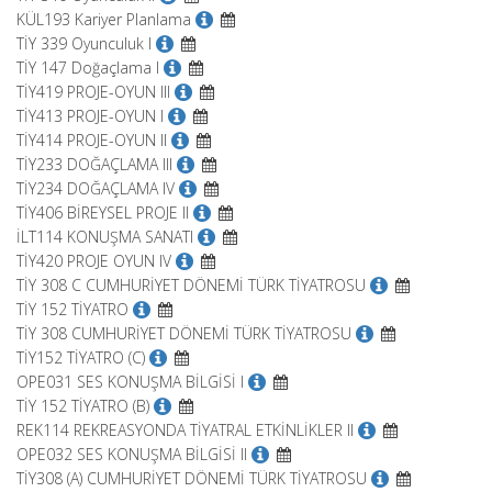
KÜL193 Kariyer Planlama
TİY 339 Oyunculuk I
TİY 147 Doğaçlama I
TİY419 PROJE-OYUN III
TİY413 PROJE-OYUN I
TİY414 PROJE-OYUN II
TİY233 DOĞAÇLAMA III
TİY234 DOĞAÇLAMA IV
TİY406 BİREYSEL PROJE II
İLT114 KONUŞMA SANATI
TİY420 PROJE OYUN IV
TİY 308 C CUMHURİYET DÖNEMİ TÜRK TİYATROSU
TİY 152 TİYATRO
TİY 308 CUMHURİYET DÖNEMİ TÜRK TİYATROSU
TİY152 TİYATRO (C)
OPE031 SES KONUŞMA BİLGİSİ I
TİY 152 TİYATRO (B)
REK114 REKREASYONDA TİYATRAL ETKİNLİKLER II
OPE032 SES KONUŞMA BİLGİSİ II
TİY308 (A) CUMHURİYET DÖNEMİ TÜRK TİYATROSU