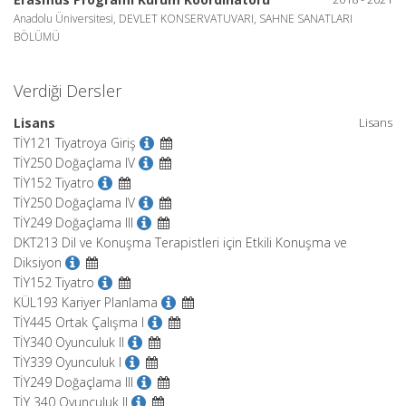
Anadolu Üniversitesi, DEVLET KONSERVATUVARI, SAHNE SANATLARI
BÖLÜMÜ
Verdiği Dersler
Lisans
Lisans
TİY121 Tiyatroya Giriş
TİY250 Doğaçlama IV
TİY152 Tiyatro
TİY250 Doğaçlama IV
TİY249 Doğaçlama III
DKT213 Dil ve Konuşma Terapistleri için Etkili Konuşma ve
Diksiyon
TİY152 Tiyatro
KÜL193 Kariyer Planlama
TİY445 Ortak Çalışma I
TİY340 Oyunculuk II
TİY339 Oyunculuk I
TİY249 Doğaçlama III
TİY 340 Oyunculuk II