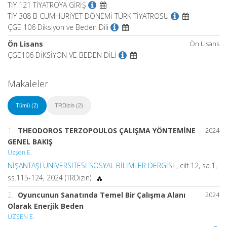
TİY 121 TİYATROYA GİRİŞ
TİY 308 B CUMHURİYET DÖNEMİ TÜRK TİYATROSU
ÇGE 106 Diksiyon ve Beden Dili
Ön Lisans
Ön Lisans
ÇGE106 DİKSİYON VE BEDEN DİLİ
Makaleler
Tümü (2)
TRDizin (2)
1.
THEODOROS TERZOPOULOS ÇALIŞMA YÖNTEMİNE
2024
GENEL BAKIŞ
Uzşen E.
NİŞANTAŞI ÜNİVERSİTESİ SOSYAL BİLİMLER DERGİSİ
, cilt.12, sa.1,
ss.115-124, 2024 (TRDizin)
2.
Oyuncunun Sanatında Temel Bir Çalışma Alanı
2024
Olarak Enerjik Beden
UZŞEN E.