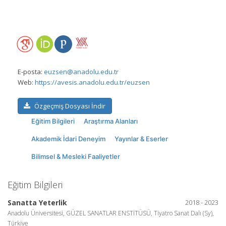
E-posta:
euzsen@anadolu.edu.tr
Web:
https://avesis.anadolu.edu.tr/euzsen
Özgeçmiş Dosyası İndir
Eğitim Bilgileri
Araştırma Alanları
Akademik İdari Deneyim
Yayınlar & Eserler
Bilimsel & Mesleki Faaliyetler
Eğitim Bilgileri
Sanatta Yeterlik
2018 - 2023
Anadolu Üniversitesi, GÜZEL SANATLAR ENSTİTÜSÜ, Tiyatro Sanat Dalı (Sy),
Türkiye