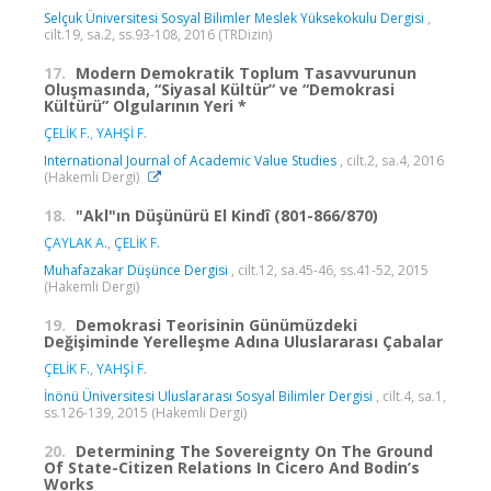
Selçuk Üniversitesi Sosyal Bilimler Meslek Yüksekokulu Dergisi
,
cilt.19, sa.2, ss.93-108, 2016 (TRDizin)
17.
Modern Demokratik Toplum Tasavvurunun
Oluşmasında, “Siyasal Kültür” ve “Demokrasi
Kültürü” Olgularının Yeri *
ÇELİK F.
,
YAHŞİ F.
International Journal of Academic Value Studies
, cilt.2, sa.4, 2016
(Hakemli Dergi)
18.
"Akl"ın Düşünürü El Kindî (801-866/870)
ÇAYLAK A.
,
ÇELİK F.
Muhafazakar Düşünce Dergisi
, cilt.12, sa.45-46, ss.41-52, 2015
(Hakemli Dergi)
19.
Demokrasi Teorisinin Günümüzdeki
Değişiminde Yerelleşme Adına Uluslararası Çabalar
ÇELİK F.
,
YAHŞİ F.
İnönü Üniversitesi Uluslararası Sosyal Bilimler Dergisi
, cilt.4, sa.1,
ss.126-139, 2015 (Hakemli Dergi)
20.
Determining The Sovereignty On The Ground
Of State-Citizen Relations In Cicero And Bodin’s
Works