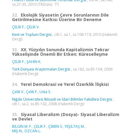
ss.27-35, 2010 (TRDizin)
32.
Ekolojik Siyasetin Çevre Sorunlarının Dile
Getirilmesine Katkısı Üzerine Bir Deneme
ÇELİK F.
,
ÇELİK V.
Kent ve Toplum Dergisi
, cilt.1, sa.1, ss.108-119, 2010 (Hakemli
Dergi)
33.
XX. Yüzyılın Sonunda Kapitalizmin Tekrar
Yükselişinde Önemli Bir Etken: Küreselleşme
ÇELİK F.
,
ŞAHİN K.
Türk Dünyası Araştırmaları Dergisi
, sa.182, ss.85-104, 2009
(Hakemli Dergi)
34.
Yerel Demokrasi ve Yerel Özerklik İlişkisi
Çelik V.
,
Çelik F.
,
Usta S.
Niğde Üniversitesi İktisadi ve İdari Bilimler Fakültesi Dergisi
,
cilt.1, sa.2, ss.85-102, 2008 (Hakemli Dergi)
35.
Siyasal Liberalizm (Dosya)- Siyasal Liberalizm
ve Devlet
BİLGİN M. F.
,
ÇELİK F.
,
ÇİMEN S.
,
YEŞİLTAŞ M.
,
MİŞ N.
,
ÖZCAN L.