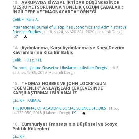
13.
AVRUPA’DA SİYASAL İKTİDAR DÜŞÜNCESİNDE
MEŞRUİYETSORUNUNA YÖNELİK ÇÖZÜM ÇABALARI:
İNGİLTERE VE “MAGNACARTA” ÖRNEĞİ
Çelik F.
,
Kara A.
International Journal of Disciplines Economics and Administrative
Sciences Studies
, cilt.6, sa.24, ss.820-831, 2020 (Hakemli Dergi)
14.
Aydınlanma, Karşı Aydınlanma ve Karşı Devrim
Kavramlarına Kısa Bir Bakış
Çelik F.
,
Özgür H.
Ekonomi İşletme Siyaset ve Uluslararası İlişkiler Dergisi
, cilt.5,
sa.2, ss.79-89, 2019 (Hakemli Dergi)
15.
THOMAS HOBBES VE JOHN LOCKE’xxUN
“EGEMENLİK” ANLAYIŞLARI ÇERÇEVESİNDE
KARŞILAŞTIRMALI BİR ANALİZ
ÇELİK F.
,
KARA A.
THE JOURNAL OF ACADEMIC SOCIAL SCIENCE STUDIES
, sa.65,
ss.333-350, 2018 (Hakemli Dergi)
16.
Cumhuriyet Fransası nın Düşünsel ve Sosyo
Politik Kökenleri
ÇELİK F.