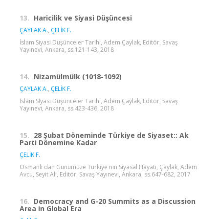
13.
Haricilik ve Siyasi Düşüncesi
ÇAYLAK A.
,
ÇELİK F.
İslam Siyasi Düşünceler Tarihi, Adem Çaylak, Editör, Savaş
Yayınevi, Ankara, ss.121-143, 2018
14.
Nizamülmülk (1018-1092)
ÇAYLAK A.
,
ÇELİK F.
İslam Sİyasi Düşünceler Tarihi, Adem Çaylak, Editör, Savaş
Yayınevi, Ankara, ss.423-436, 2018
15.
28 Şubat Döneminde Türkiye de Siyaset:: Ak
Parti Dönemine Kadar
ÇELİK F.
Osmanlı dan Günümüze Türkiye nin Siyasal Hayatı, Çaylak, Adem
Avcu, Seyit Ali, Editör, Savaş Yayınevi, Ankara, ss.647-682, 2017
16.
Democracy and G-20 Summits as a Discussion
Area in Global Era