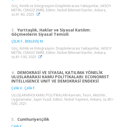
Göç, Kimlik ve Entegrasyon-Disiplinlerarası Yaklaşımlar, AKSOY
METİN, CENGİZ EMRE, Editör, Nobel Bilimsel Eserler, Ankara,
ss.61-80, 2025
3.
Yurttaşlık, Haklar ve Siyasal Katılım:
Göçmenlerin Siyasal Temsili
ÇELİK F.
,
BEKLEVİŞ M.
Göç, Kimlik ve Entegrasyon: Disiplinlerarası Yaklaşımlar, AKSOY
METİN, CENGİZ EMRE, Editör, Nobel Bilimsel Eserler, Ankara,
ss.81-100, 2025
4.
DEMOKRASİ VE SİYASAL KATILIMA YÖNELİK
ULUSLARARASI KAMU POLİTİKALARI: ECONOMIST
INTELLIGENCE UNIT VE DEMOKRASİ ENDEKSİ
Çelik V.
,
Çelik F.
ULUSLARARASI KAMU POLİTİKALARI-Kavram, Teori, Aktörler,
Uygulamalar, Sayın Yusuf, Editör, Nobel Yayınevi, Ankara, ss.451-
500, 2021
5.
Cumhuriyetçilik
Çelik F.