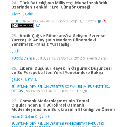
24.
Türk Batıcılığının Milliyetçi-Muhafazakârlık
Üzerinden Tenkidi : Erol Güngör Örneği
Yıldız F.
,
Çelik F.
BILIG
, sa.62, ss.269-294, 2012 (SSCI, Scopus, TRDizin)
25.
Antik Çağ ve Rönesans’ta Gelişen ‘Evrensel
Yurttaşlık’ Anlayışının Modern Dönemdeki
Yansıması: Fransız Yurttaşlığı
ÇELİK F.
TÜRKİZ Dergisi
, cilt.3, sa.13, ss.88-103, 2012 (Hakemli Dergi)
26.
Liberal Düşünür Hayek in Özgürlük Düşüncesi
ve Bu Perspektiften Yerel Yönetimlere Bakışı
ÇELİK F.
,
USTA S.
SÜLEYMAN DEMİREL ÜNİVERSİTESİ SOSYAL BİLİMLER ENSTİTÜSÜ
DERGİSİ
, sa.14, ss.89-104, 2011 (Hakemli Dergi)
27.
Osmanlı Modernleşmesinin Temel
Olgularından Biri Bürokrasi Osmanlı
Modernleşmesinde Bürokrasinin Etkinliği ve Önemi
Fidan S.
,
Şahin K.
,
Çelik F.
SULEYMAN DEMIREL UNIVERSITESI FEN-EDEBIYAT FAKULTESI