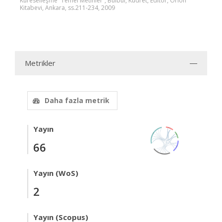
Küreselleşme “Temel Metinler”, Bülbül, Kudret, Editör, Orion
Kitabevi, Ankara, ss.211-234, 2009
Metrikler
Daha fazla metrik
Yayın
66
Yayın (WoS)
2
Yayın (Scopus)