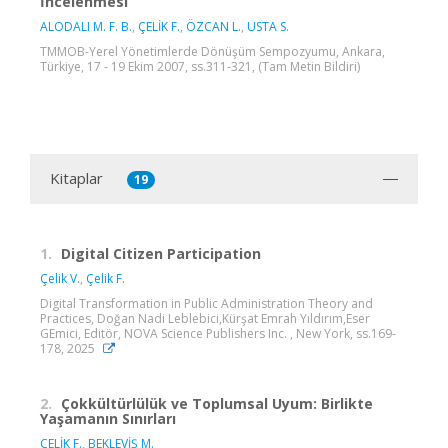
İncelenmesi
ALODALI M. F. B.
,
ÇELİK F.
,
ÖZCAN L.
,
USTA S.
TMMOB-Yerel Yönetimlerde Dönüşüm Sempozyumu, Ankara,
Türkiye, 17 - 19 Ekim 2007, ss.311-321, (Tam Metin Bildiri)
Kitaplar
19
1.
Digital Citizen Participation
Çelik V.
,
Çelik F.
Digital Transformation in Public Administration Theory and
Practices, Doğan Nadi Leblebici,Kürşat Emrah Yıldırım,Eser
GEmici, Editör, NOVA Science Publishers Inc. , New York, ss.169-
178, 2025
2.
Çokkültürlülük ve Toplumsal Uyum: Birlikte
Yaşamanın Sınırları
ÇELİK F.
,
BEKLEVİŞ M.