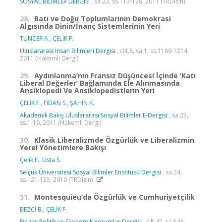
SOSYAL BILIMLER DERGISI
, sa.23, ss.113-128, 2011 (TRDizin)
28.
Batı ve Doğu Toplumlarının Demokrasi
Algısında Dinin/İnanç Sistemlerinin Yeri
TUNCER A.
,
ÇELİK F.
Uluslararası İnsan Bilimleri Dergisi
, cilt.8, sa.1, ss.1189-1214,
2011 (Hakemli Dergi)
29.
Aydınlanma’nın Fransız Düşüncesi İçinde ‘Katı
Liberal Değerler’ Bağlamında Ele Alınmasında
Ansiklopedi Ve Ansiklopedistlerin Yeri
ÇELİK F.
,
FİDAN S.
,
ŞAHİN K.
Akademik Bakış Uluslararası Sosyal Bilimler E-Dergisi
, sa.23,
ss.1-19, 2011 (Hakemli Dergi)
30.
Klasik Liberalizmde Özgürlük ve Liberalizmin
Yerel Yönetimlere Bakışı
Çelik F.
,
Usta S.
Selçuk.Üniversitesi Sosyal Bilimler Enstitüsü Dergisi
, sa.24,
ss.121-135, 2010 (TRDizin)
31.
Montesquieu’da Özgürlük ve Cumhuriyetçilik
BEZCİ B.
,
ÇELİK F.
Finans Politik ve Ekonomik Yorumlar Dergisi
, cilt.47, sa.548,