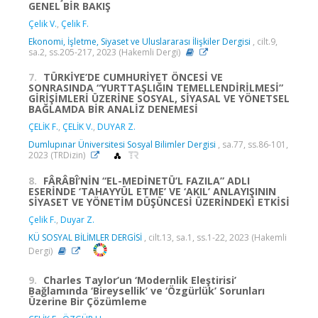
GENEL BİR BAKIŞ
Çelik V.
,
Çelik F.
Ekonomi, İşletme, Siyaset ve Uluslararası İlişkiler Dergisi
, cilt.9,
sa.2, ss.205-217, 2023 (Hakemli Dergi)
7.
TÜRKİYE’DE CUMHURİYET ÖNCESİ VE
SONRASINDA “YURTTAŞLIĞIN TEMELLENDİRİLMESİ”
GİRİŞİMLERİ ÜZERİNE SOSYAL, SİYASAL VE YÖNETSEL
BAĞLAMDA BİR ANALİZ DENEMESİ
ÇELİK F.
,
ÇELİK V.
,
DUYAR Z.
Dumlupınar Üniversitesi Sosyal Bilimler Dergisi
, sa.77, ss.86-101,
2023 (TRDizin)
8.
FÂRÂBÎ’NİN “EL-MEDİNETÜ’L FAZILA” ADLI
ESERİNDE ‘TAHAYYÜL ETME’ VE ‘AKIL’ ANLAYIŞININ
SİYASET VE YÖNETİM DÜŞÜNCESİ ÜZERİNDEKİ ETKİSİ
Çelik F.
,
Duyar Z.
KÜ SOSYAL BİLİMLER DERGİSİ
, cilt.13, sa.1, ss.1-22, 2023 (Hakemli
Dergi)
9.
Charles Taylor’un ‘Modernlik Eleştirisi’
Bağlamında ‘Bireysellik’ ve ‘Özgürlük’ Sorunları
Üzerine Bir Çözümleme