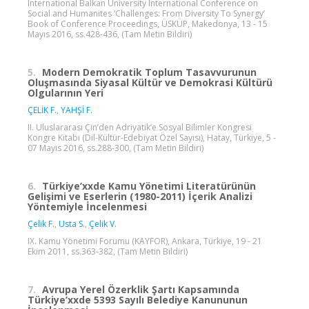
International Balkan University International Conference on
Social and Humanites ‘Challenges: From Diversity To Synergy’
Book of Conference Proceedings, ÜSKÜP, Makedonya, 13 - 15
Mayıs 2016, ss.428-436, (Tam Metin Bildiri)
5.
Modern Demokratik Toplum Tasavvurunun
Oluşmasında Siyasal Kültür ve Demokrasi Kültürü
Olgularının Yeri
ÇELİK F.
,
YAHŞİ F.
II. Uluslararası Çin’den Adriyatik’e Sosyal Bilimler Kongresi
Kongre Kitabı (Dil-Kültür-Edebiyat Özel Sayısı), Hatay, Türkiye, 5 -
07 Mayıs 2016, ss.288-300, (Tam Metin Bildiri)
6.
Türkiye’xxde Kamu Yönetimi Literatürünün
Gelişimi ve Eserlerin (1980-2011) İçerik Analizi
Yöntemiyle İncelenmesi
Çelik F.
,
Usta S.
,
Çelik V.
IX. Kamu Yönetimi Forumu (KAYFOR), Ankara, Türkiye, 19 - 21
Ekim 2011, ss.363-382, (Tam Metin Bildiri)
7.
Avrupa Yerel Özerklik Şartı Kapsamında
Türkiye’xxde 5393 Sayılı Belediye Kanununun