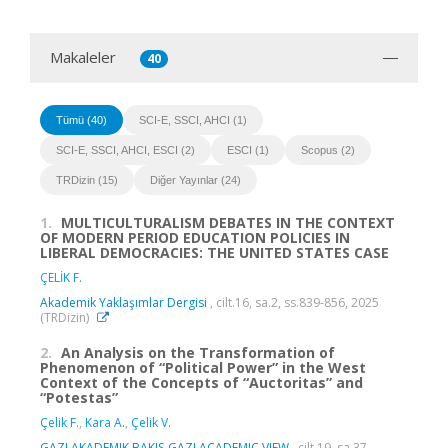
Makaleler
40
Tümü (40)
SCI-E, SSCI, AHCI (1)
SCI-E, SSCI, AHCI, ESCI (2)
ESCI (1)
Scopus (2)
TRDizin (15)
Diğer Yayınlar (24)
1.
MULTICULTURALISM DEBATES IN THE CONTEXT
OF MODERN PERIOD EDUCATION POLICIES IN
LIBERAL DEMOCRACIES: THE UNITED STATES CASE
ÇELİK F.
Akademik Yaklaşımlar Dergisi
, cilt.16, sa.2, ss.839-856, 2025
(TRDizin)
2.
An Analysis on the Transformation of
Phenomenon of “Political Power” in the West
Context of the Concepts of “Auctoritas” and
“Potestas”
Çelik F.
,
Kara A.
,
Çelik V.
GAZI AKADEMIK BAKIS-GAZI ACADEMIC VIEW
, cilt.19, sa.37,