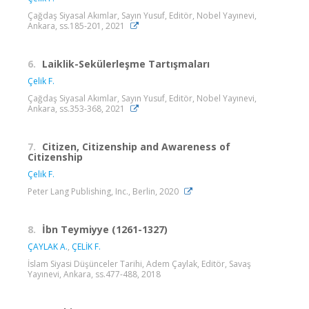
Çağdaş Siyasal Akımlar, Sayın Yusuf, Editör, Nobel Yayınevi,
Ankara, ss.185-201, 2021
6.
Laiklik-Sekülerleşme Tartışmaları
Çelik F.
Çağdaş Siyasal Akımlar, Sayın Yusuf, Editör, Nobel Yayınevi,
Ankara, ss.353-368, 2021
7.
Citizen, Citizenship and Awareness of
Citizenship
Çelik F.
Peter Lang Publishing, Inc., Berlin, 2020
8.
İbn Teymiyye (1261-1327)
ÇAYLAK A.
,
ÇELİK F.
İslam Siyasi Düşünceler Tarihi, Adem Çaylak, Editör, Savaş
Yayınevi, Ankara, ss.477-488, 2018