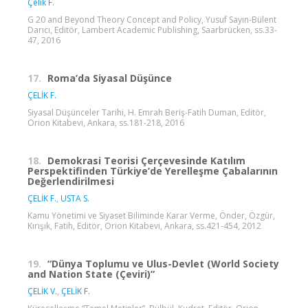
Çelik F.
G 20 and Beyond Theory Concept and Policy, Yusuf Sayın-Bülent
Darıcı, Editör, Lambert Academic Publishing, Saarbrücken, ss.33-
47, 2016
17.
Roma’da Siyasal Düşünce
ÇELİK F.
Siyasal Düşünceler Tarihi, H. Emrah Beriş-Fatih Duman, Editör,
Orion Kitabevi, Ankara, ss.181-218, 2016
18.
Demokrasi Teorisi Çerçevesinde Katılım
Perspektifinden Türkiye’de Yerelleşme Çabalarının
Değerlendirilmesi
ÇELİK F.
,
USTA S.
Kamu Yönetimi ve Siyaset Biliminde Karar Verme, Önder, Özgür,
Kırışık, Fatih, Editör, Orion Kitabevi, Ankara, ss.421-454, 2012
19.
“Dünya Toplumu ve Ulus-Devlet (World Society
and Nation State (Çeviri)”
ÇELİK V.
,
ÇELİK F.