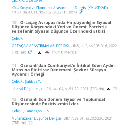
ÇELİK F.
,
ÖZGÜR H.
KMÜ Sosyal ve Ekonomik Araştırmalar Dergisi (KMUSEKAD)
,
cilt.24, sa.43, ss.785-802, 2022 (TRDizin)
10.
Ortaçağ Avrupası’nda Hıristiyanlığın Siyasal
Düşünce Karşısındaki Yeri ve Önemi: Patristik
Felsefenin Siyasal Düşünce Üzerindeki Etkisi
Çelik F.
ORTAÇAĞ ARAŞTIRMALARI DERGİSİ
, cilt.5, sa.2, ss.305-316, 2022
PlumX Metrics
(TRDizin)
11.
Osmanlı’dan Cumhuriyet’e İntikal Eden Aydın
Mirasına Bir İtiraz Denemesi: Şevket Süreyya
Aydemir Örneği
Çelik F.
,
Şahbaz Y.
Liberal Düşünce
, cilt.26, sa.104, ss.51-72, 2021 (TRDizin)
12.
Osmanlı Son Dönem Siyasî ve Toplumsal
Düşüncesinde Pozitivizmin İzleri
Çelik F.
,
Tandoğan H. S.
Muhafazakar Düşünce Dergisi
, cilt.17, sa.61, ss.202-230, 2021
(TRDizin)