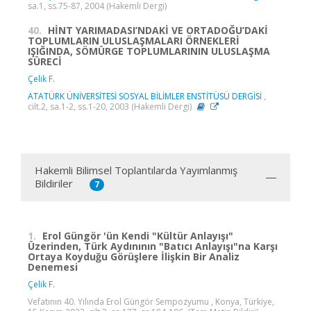
sa.1, ss.75-87, 2004 (Hakemli Dergi)
40.
HİNT YARIMADASI’NDAKİ VE ORTADOĞU’DAKİ
TOPLUMLARIN ULUSLAŞMALARI ÖRNEKLERİ
IŞIĞINDA, SÖMÜRGE TOPLUMLARININ ULUSLAŞMA
SÜRECİ
Çelik F.
ATATÜRK ÜNİVERSİTESİ SOSYAL BİLİMLER ENSTİTÜSÜ DERGİSİ
,
cilt.2, sa.1-2, ss.1-20, 2003 (Hakemli Dergi)
Hakemli Bilimsel Toplantılarda Yayımlanmış
Bildiriler
7
1.
Erol Güngör 'ün Kendi "Kültür Anlayışı"
Üzerinden, Türk Aydınının "Batıcı Anlayışı"na Karşı
Ortaya Koyduğu Görüşlere İlişkin Bir Analiz
Denemesi
Çelik F.
Vefatının 40. Yılında Erol Güngör Sempozyumu , Konya, Türkiye,