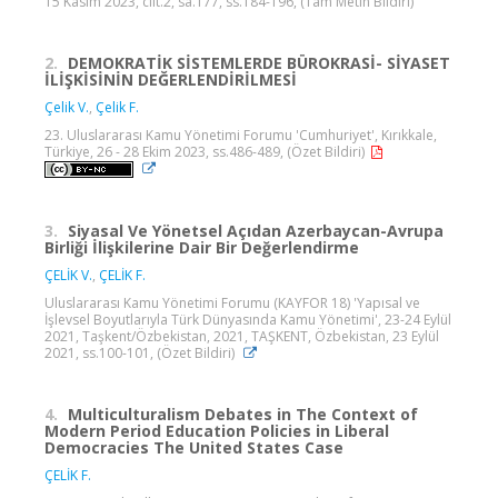
15 Kasım 2023, cilt.2, sa.177, ss.184-196, (Tam Metin Bildiri)
2.
DEMOKRATİK SİSTEMLERDE BÜROKRASİ- SİYASET
İLİŞKİSİNİN DEĞERLENDİRİLMESİ
Çelik V.
,
Çelik F.
23. Uluslararası Kamu Yönetimi Forumu 'Cumhuriyet', Kırıkkale,
Türkiye, 26 - 28 Ekim 2023, ss.486-489, (Özet Bildiri)
3.
Siyasal Ve Yönetsel Açıdan Azerbaycan-Avrupa
Birliği İlişkilerine Dair Bir Değerlendirme
ÇELİK V.
,
ÇELİK F.
Uluslararası Kamu Yönetimi Forumu (KAYFOR 18) 'Yapısal ve
İşlevsel Boyutlarıyla Türk Dünyasında Kamu Yönetimi', 23-24 Eylül
2021, Taşkent/Özbekistan, 2021, TAŞKENT, Özbekistan, 23 Eylül
2021, ss.100-101, (Özet Bildiri)
4.
Multiculturalism Debates in The Context of
Modern Period Education Policies in Liberal
Democracies The United States Case
ÇELİK F.