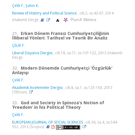
Çelik F.
,
Şahin K.
Review of History and Political Science
, cilt.2, ss.43-67, 2014
PlumX Metrics
(Hakemli Dergi)
21.
Erken Dönem Fransız Cumhuriyetçiliğinin
İlliberal Yönleri: Tarihsel ve Teorik Bir Analiz
ÇELİK F.
Liberal Düşünce Dergisi
, cilt.18, sa.71, ss.107-122, 2013 (Hakemli
Dergi)
22.
Modern Dönemde Cumhuriyetçi ‘Özgürlük’
Anlayışı
Çelik F.
Akademik İncelemeler Dergisi
, cilt.8, sa.1, ss.125-163, 2013
(TRDizin)
23.
God and Society in Spinoza’s Notion of
‘Freedom’ in his Political Theory
Çelik F.
EUROPEAN JOURNAL OF SOCIAL SCIENCES
, cilt.36, sa.4, ss.544-
552, 2013 (Scopus)