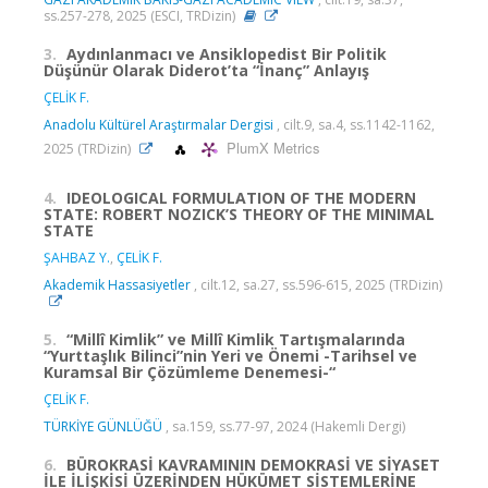
ss.257-278, 2025 (ESCI, TRDizin)
3.
Aydınlanmacı ve Ansiklopedist Bir Politik
Düşünür Olarak Diderot’ta “İnanç” Anlayış
ÇELİK F.
Anadolu Kültürel Araştırmalar Dergisi
, cilt.9, sa.4, ss.1142-1162,
PlumX Metrics
2025 (TRDizin)
4.
IDEOLOGICAL FORMULATION OF THE MODERN
STATE: ROBERT NOZICK’S THEORY OF THE MINIMAL
STATE
ŞAHBAZ Y.
,
ÇELİK F.
Akademik Hassasiyetler
, cilt.12, sa.27, ss.596-615, 2025 (TRDizin)
5.
“Millî Kimlik” ve Millî Kimlik Tartışmalarında
“Yurttaşlık Bilinci”nin Yeri ve Önemi -Tarihsel ve
Kuramsal Bir Çözümleme Denemesi-“
ÇELİK F.
TÜRKİYE GÜNLÜĞÜ
, sa.159, ss.77-97, 2024 (Hakemli Dergi)
6.
BÜROKRASİ KAVRAMININ DEMOKRASİ VE SİYASET
İLE İLİŞKİSİ ÜZERİNDEN HÜKÜMET SİSTEMLERİNE