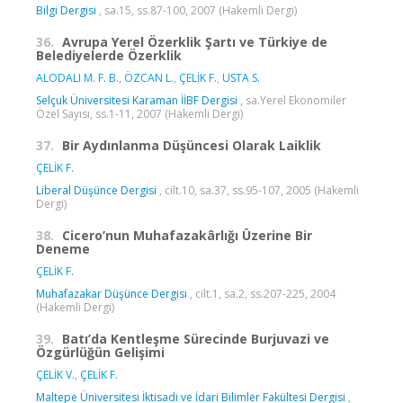
Bilgi Dergisi
, sa.15, ss.87-100, 2007 (Hakemli Dergi)
36.
Avrupa Yerel Özerklik Şartı ve Türkiye de
Belediyelerde Özerklik
ALODALI M. F. B.
,
ÖZCAN L.
,
ÇELİK F.
,
USTA S.
Selçuk Üniversitesi Karaman İİBF Dergisi
, sa.Yerel Ekonomiler
Özel Sayısı, ss.1-11, 2007 (Hakemli Dergi)
37.
Bir Aydınlanma Düşüncesi Olarak Laiklik
ÇELİK F.
Liberal Düşünce Dergisi
, cilt.10, sa.37, ss.95-107, 2005 (Hakemli
Dergi)
38.
Cicero’nun Muhafazakârlığı Üzerine Bir
Deneme
ÇELİK F.
Muhafazakar Düşünce Dergisi
, cilt.1, sa.2, ss.207-225, 2004
(Hakemli Dergi)
39.
Batı’da Kentleşme Sürecinde Burjuvazi ve
Özgürlüğün Gelişimi
ÇELİK V.
,
ÇELİK F.
Maltepe Üniversitesi İktisadi ve İdari Bilimler Fakültesi Dergisi
,