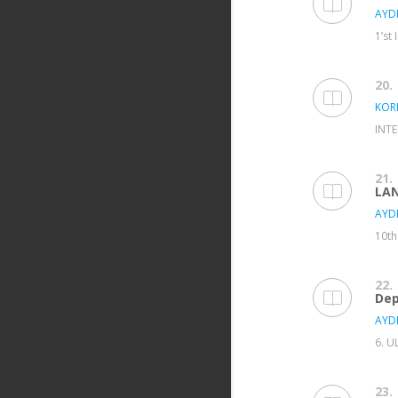
AYD
1’st
20.
KOR
INTE
21.
LAN
AYD
10th
22.
De
AYD
6. U
23.