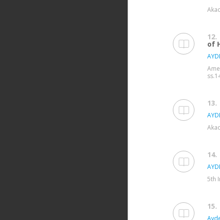
Akad
12.
of 
AYD
Amer
ss.1
13.
AYD
Akad
14.
AYD
5th 
15.
Ayde