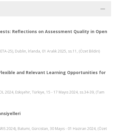
ests: Reflections on Assessment Quality in Open
25), Dublin, İrlanda, 01 Aralık 2025, ss.11, (Özet Bildiri)
Flexible and Relevant Learning Opportunities for
 2024, Eskişehir, Türkiye, 15 - 17 Mayıs 2024, ss.34-39, (Tam
nsiyelleri
SRIS 2024), Batumi, Gürcistan, 30 Mayıs - 01 Haziran 2024, (Özet