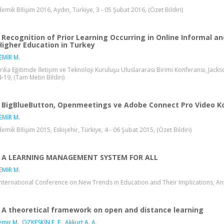
emik Bilişim 2016, Aydın, Türkiye, 3 - 05 Şubat 2016, (Özet Bildiri)
Recognition of Prior Learning Occurring in Online Informal 
Higher Education in Turkey
EMİR M.
ika Eğitimde İletişim ve Teknoloji Kuruluşu Uluslararası Birimi Konferansı, Jacksonv
4-19, (Tam Metin Bildiri)
BigBlueButton, Openmeetings ve Adobe Connect Pro Video Konf
EMİR M.
emik Bilişim 2015, Eskişehir, Türkiye, 4 - 06 Şubat 2015, (Özet Bildiri)
A LEARNING MANAGEMENT SYSTEM FOR ALL
EMİR M.
International Conference on New Trends in Education and Their Implications, Antal
A theoretical framework on open and distance learning
mir M.
,
ÖZKESKİN E. E.
,
Akkurt A. A.