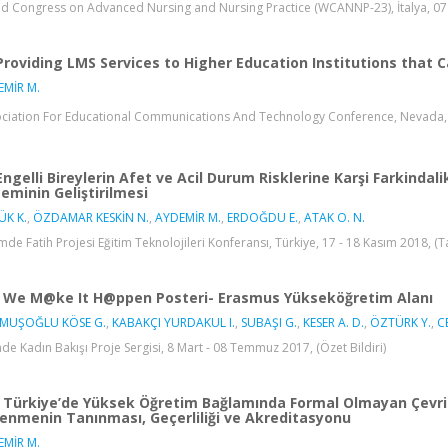
d Congress on Advanced Nursing and Nursing Practice (WCANNP-23), İtalya, 07 N
Providing LMS Services to Higher Education Institutions that
EMİR M.
ciation For Educational Communications And Technology Conference, Nevada, Ame
Engelli Bireylerin Afet ve Acil Durum Risklerine Karşi Farkin
teminin Geliştirilmesi
ÜK K.
,
ÖZDAMAR KESKİN N.
,
AYDEMİR M.
,
ERDOĞDU E.
,
ATAK O. N.
imde Fatih Projesi Eğitim Teknolojileri Konferansı, Türkiye, 17 - 18 Kasım 2018, (T
We M@ke It H@ppen Posteri- Erasmus Yükseköğretim Alanı
MUŞOĞLU KÖSE G.
,
KABAKÇI YURDAKUL I.
,
SUBAŞI G.
,
KESER A. D.
,
ÖZTÜRK Y.
,
C
mde Kadın Bakışı Proje Sergisi, 8 Mart - 08 Temmuz 2017, (Özet Bildiri)
Türkiye’de Yüksek Öğretim Bağlamında Formal Olmayan Çevr
enmenin Tanınması, Geçerliliği ve Akreditasyonu
EMİR M.