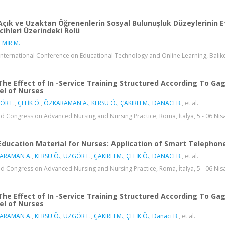
Açık ve Uzaktan Öğrenenlerin Sosyal Bulunuşluk Düzeylerinin 
cihleri Üzerindeki Rolü
EMİR M.
International Conference on Educational Technology and Online Learning, Balıkesi
The Effect of In -Service Training Structured According To G
el of Nurses
ÖR F.
,
ÇELİK Ö.
,
ÖZKARAMAN A.
,
KERSU Ö.
,
ÇAKIRLI M.
,
DANACI B.
, et al.
d Congress on Advanced Nursing and Nursing Practice, Roma, İtalya, 5 - 06 Nisan 
Education Material for Nurses: Application of Smart Telephon
ARAMAN A.
,
KERSU Ö.
,
UZGÖR F.
,
ÇAKIRLI M.
,
ÇELİK Ö.
,
DANACI B.
, et al.
d Congress on Advanced Nursing and Nursing Practice, Roma, İtalya, 5 - 06 Nisan 
The Effect of In -Service Training Structured According To G
el of Nurses
ARAMAN A.
,
KERSU Ö.
,
UZGÖR F.
,
ÇAKIRLI M.
,
ÇELİK Ö.
,
Danacı B.
, et al.