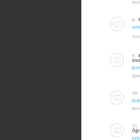
Worl
8.
AYD
Asso
9.
Sis
BÜY
Eğit
10.
DUR
Bili
11.
Öğr
AYD