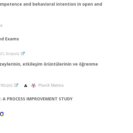
 competence and behavioral intention in open and
cs
red Exams
ESCI, Scopus)
eylerinin, etkileşim örüntülerinin ve öğrenme
PlumX Metrics
(TRDizin)
: A PROCESS IMPROVEMENT STUDY