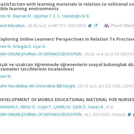
Satisfaction with learning materials in relation to volitional
xible learning environments
mir M.
,
Başman M.
,
Uğurhan Y. Z. C.
,
Hamutoğlu N. B.
PlumX Metri
ance Education
, cilt.46, sa.4, ss.691-717, 2025 (SSCI)
Exploring Online Learners’ Perspectives In Relation To Procto
mir M.
,
Erdoğdu E.
,
Uçar H.
KISH ONLINE JOURNAL OF DISTANCE EDUCATION
, cilt.25, sa.4, ss.33-50, 2024 (
Açık ve uzaktan öğrenmede öğrenenlerin sosyal bulunuşluk düz
zemeleri tercihlerinin incelenmesi
mir M.
ehir Hacı Bektaş Veli Üniversitesi SBE Dergisi
, cilt.14, sa.3, ss.1322-1342, 2024 
DEVELOPMENT OF MOBILE EDUCATIONAL MATERIAL FOR NURSES
ARAMAN A.
,
KERSU Ö.
,
Uzgor F.
,
ÇAKIRLI M.
,
ÇELİK Ö.
,
Danaci B.
, et al.
KISH ONLINE JOURNAL OF DISTANCE EDUCATION
, sa.1, 2024 (ESCI, Scopus)