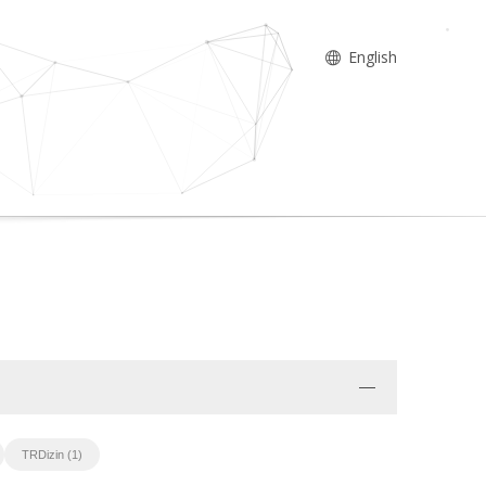
English
TRDizin (1)