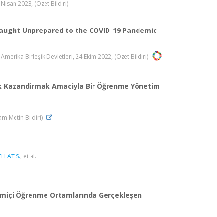
isan 2023, (Özet Bildiri)
 Caught Unprepared to the COVID-19 Pandemic
rika Birleşik Devletleri, 24 Ekim 2022, (Özet Bildiri)
dalik Kazandirmak Amaciyla Bir Öğrenme Yönetim
am Metin Bildiri)
ELLAT S.
, et al.
imiçi Öğrenme Ortamlarında Gerçekleşen