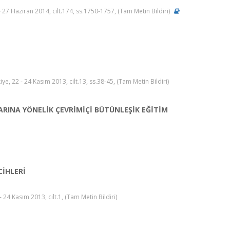
 27 Haziran 2014, cilt.174, ss.1750-1757, (Tam Metin Bildiri)
 22 - 24 Kasım 2013, cilt.13, ss.38-45, (Tam Metin Bildiri)
RINA YÖNELİK ÇEVRİMİÇİ BÜTÜNLEŞİK EĞİTİM
CİHLERİ
4 Kasım 2013, cilt.1, (Tam Metin Bildiri)