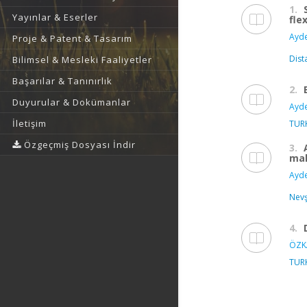
1.
Yayınlar & Eserler
fle
Ayde
Proje & Patent & Tasarım
Dist
Bilimsel & Mesleki Faaliyetler
Başarılar & Tanınırlık
2.
Duyurular & Dokümanlar
Ayde
İletişim
TUR
Özgeçmiş Dosyası İndir
3.
mal
Ayde
Nevş
4.
ÖZK
TUR