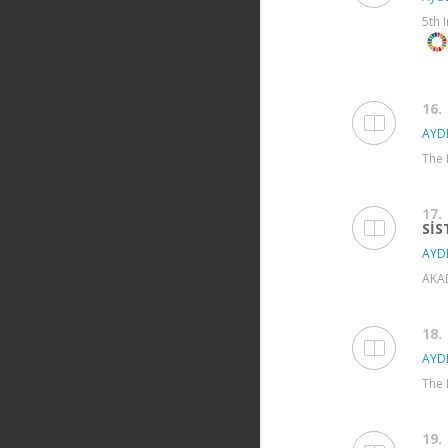
5th 
16.
AYD
The 
17.
SİS
AYD
AKAD
18.
AYD
The 
19.