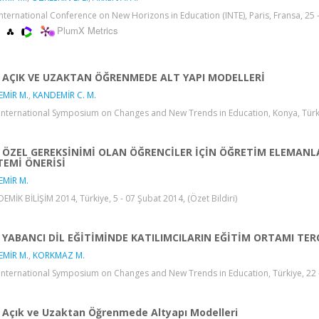
International Conference on New Horizons in Education (INTE), Paris, Fransa, 25 -
PlumX Metrics
AÇIK VE UZAKTAN ÖĞRENMEDE ALT YAPI MODELLERİ
EMİR M.
,
KANDEMİR C. M.
International Symposium on Changes and New Trends in Education, Konya, Türkiye,
ÖZEL GEREKSİNİMİ OLAN ÖĞRENCİLER İÇİN ÖĞRETİM ELEMANLA
TEMİ ÖNERİSİ
EMİR M.
EMİK BİLİŞİM 2014, Türkiye, 5 - 07 Şubat 2014, (Özet Bildiri)
YABANCI DİL EĞİTİMİNDE KATILIMCILARIN EĞİTİM ORTAMI TER
EMİR M.
,
KORKMAZ M.
International Symposium on Changes and New Trends in Education, Türkiye, 22 - 2
Açık ve Uzaktan Öğrenmede Altyapı Modelleri