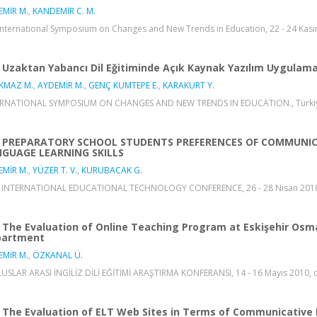
EMİR M.
,
KANDEMİR C. M.
 International Symposium on Changes and New Trends in Education, 22 - 24 Kasım
Uzaktan Yabancı Dil Eğitiminde Açık Kaynak Yazılım Uygulama
KMAZ M.
,
AYDEMİR M.
,
GENÇ KUMTEPE E.
,
KARAKURT Y.
RNATIONAL SYMPOSIUM ON CHANGES AND NEW TRENDS IN EDUCATION., Türkiye, 2
PREPARATORY SCHOOL STUDENTS PREFERENCES OF COMMUNICA
GUAGE LEARNING SKILLS
EMİR M.
,
YÜZER T. V.
,
KURUBACAK G.
 INTERNATIONAL EDUCATIONAL TECHNOLOGY CONFERENCE, 26 - 28 Nisan 2010, cil
The Evaluation of Online Teaching Program at Eskişehir Osm
partment
EMİR M.
,
ÖZKANAL Ü.
LUSLAR ARASI İNGİLİZ DİLİ EĞİTİMİ ARAŞTIRMA KONFERANSI, 14 - 16 Mayıs 2010, cil
The Evaluation of ELT Web Sites in Terms of Communicativ