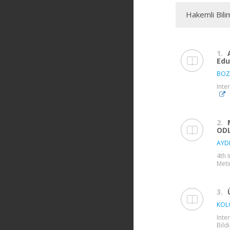
Hakemli Bili
1.
Edu
BOZ
Inte
2.
ODL
AYD
4th 
Meti
3.
KOLO
Inte
Bildi