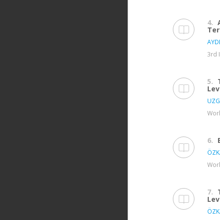
4.
Ter
AYD
3rd 
5.
Lev
UZG
Worl
6.
ÖZK
Worl
7.
Lev
ÖZK