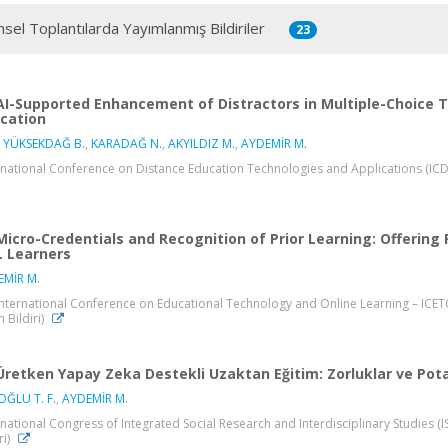
msel Toplantılarda Yayımlanmış Bildiriler
23
AI-Supported Enhancement of Distractors in Multiple-Choice T
cation
 YÜKSEKDAĞ B.
,
KARADAĞ N.
,
AKYILDIZ M.
,
AYDEMİR M.
rnational Conference on Distance Education Technologies and Applications (ICDETA-
Micro-Credentials and Recognition of Prior Learning: Offering 
 Learners
EMİR M.
International Conference on Educational Technology and Online Learning – ICETOL
n Bildiri)
Üretken Yapay Zeka Destekli Uzaktan Eğitim: Zorluklar ve Pota
ĞLU T. F.
,
AYDEMİR M.
rnational Congress of Integrated Social Research and Interdisciplinary Studies (I
ri)