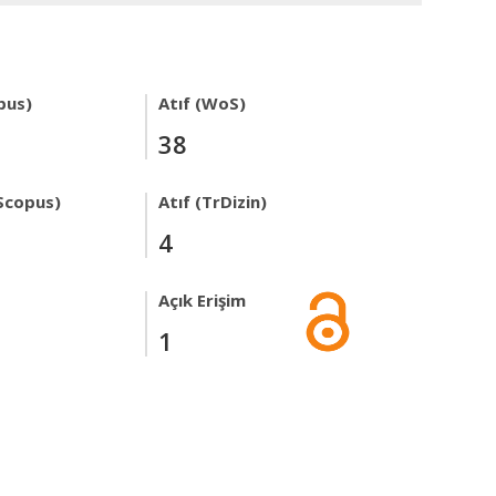
pus)
Atıf (WoS)
38
Scopus)
Atıf (TrDizin)
4
Açık Erişim
1