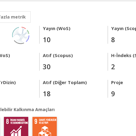
fazla metrik
Yayın (WoS)
Yayın (Sco
10
8
WoS)
Atıf (Scopus)
H-İndeks (
30
2
rDizin)
Atıf (Diğer Toplam)
Proje
18
9
lebilir Kalkınma Amaçları