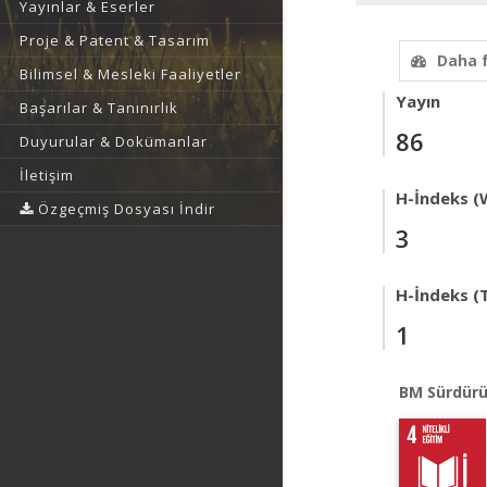
Yayınlar & Eserler
Proje & Patent & Tasarım
Daha 
Bilimsel & Mesleki Faaliyetler
Yayın
Başarılar & Tanınırlık
86
Duyurular & Dokümanlar
İletişim
H-İndeks (
Özgeçmiş Dosyası İndir
3
H-İndeks (T
1
BM Sürdürü