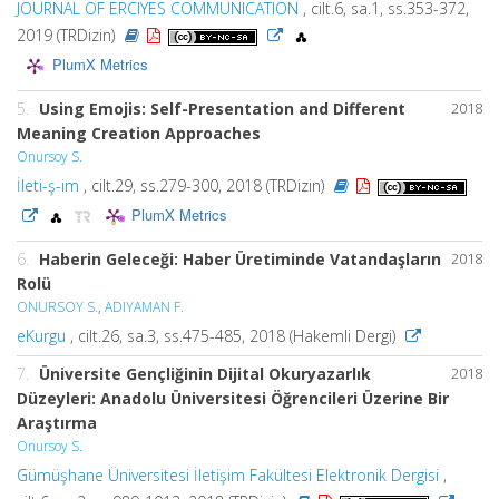
JOURNAL OF ERCIYES COMMUNICATION
, cilt.6, sa.1, ss.353-372,
2019 (TRDizin)
PlumX Metrics
5.
Using Emojis: Self-Presentation and Different
2018
Meaning Creation Approaches
Onursoy S.
İleti-ş-im
, cilt.29, ss.279-300, 2018 (TRDizin)
PlumX Metrics
6.
Haberin Geleceği: Haber Üretiminde Vatandaşların
2018
Rolü
ONURSOY S.
,
ADIYAMAN F.
eKurgu
, cilt.26, sa.3, ss.475-485, 2018 (Hakemli Dergi)
7.
Üniversite Gençliğinin Dijital Okuryazarlık
2018
Düzeyleri: Anadolu Üniversitesi Öğrencileri Üzerine Bir
Araştırma
Onursoy S.
Gümüşhane Üniversitesi İletişim Fakültesi Elektronik Dergisi
,