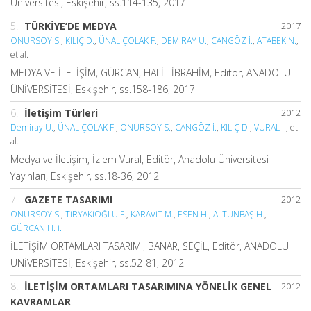
Üniversitesi, Eskişehir, ss.114-135, 2017
5.
TÜRKİYE’DE MEDYA
2017
ONURSOY S.
,
KILIÇ D.
,
ÜNAL ÇOLAK F.
,
DEMİRAY U.
,
CANGÖZ İ.
,
ATABEK N.
,
et al.
MEDYA VE İLETİŞİM, GÜRCAN, HALİL İBRAHİM, Editör, ANADOLU
ÜNİVERSİTESİ, Eskişehir, ss.158-186, 2017
6.
İletişim Türleri
2012
Demiray U.
,
ÜNAL ÇOLAK F.
,
ONURSOY S.
,
CANGÖZ İ.
,
KILIÇ D.
,
VURAL İ.
, et
al.
Medya ve İletişim, İzlem Vural, Editör, Anadolu Üniversitesi
Yayınları, Eskişehir, ss.18-36, 2012
7.
GAZETE TASARIMI
2012
ONURSOY S.
,
TİRYAKİOĞLU F.
,
KARAVİT M.
,
ESEN H.
,
ALTUNBAŞ H.
,
GÜRCAN H. İ.
İLETİŞİM ORTAMLARI TASARIMI, BANAR, SEÇİL, Editör, ANADOLU
ÜNİVERSİTESİ, Eskişehir, ss.52-81, 2012
8.
İLETİŞİM ORTAMLARI TASARIMINA YÖNELİK GENEL
2012
KAVRAMLAR