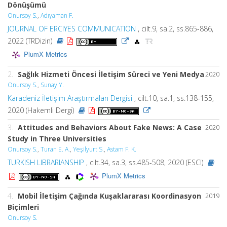
Dönüşümü
Onursoy S.
,
Adıyaman F.
JOURNAL OF ERCIYES COMMUNICATION
, cilt.9, sa.2, ss.865-886,
2022 (TRDizin)
PlumX Metrics
2.
Sağlık Hizmeti Öncesi İletişim Süreci ve Yeni Medya
2020
Onursoy S.
,
Sunay Y.
Karadeniz İletişim Araştırmaları Dergisi
, cilt.10, sa.1, ss.138-155,
2020 (Hakemli Dergi)
3.
Attitudes and Behaviors About Fake News: A Case
2020
Study in Three Universities
Onursoy S.
,
Turan E. A.
,
Yeşilyurt S.
,
Astam F. K.
TURKISH LIBRARIANSHIP
, cilt.34, sa.3, ss.485-508, 2020 (ESCI)
PlumX Metrics
4.
Mobil İletişim Çağında Kuşaklararası Koordinasyon
2019
Biçimleri
Onursoy S.