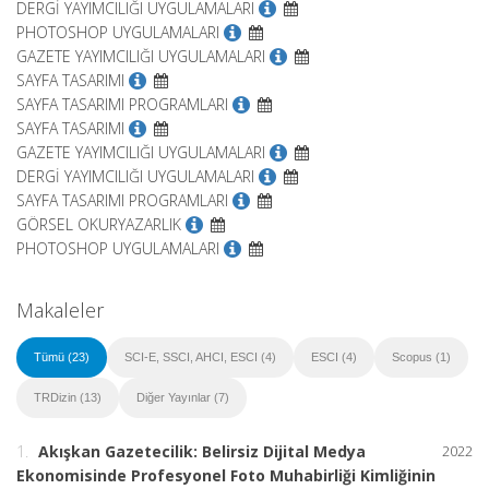
DERGİ YAYIMCILIĞI UYGULAMALARI
PHOTOSHOP UYGULAMALARI
GAZETE YAYIMCILIĞI UYGULAMALARI
SAYFA TASARIMI
SAYFA TASARIMI PROGRAMLARI
SAYFA TASARIMI
GAZETE YAYIMCILIĞI UYGULAMALARI
DERGİ YAYIMCILIĞI UYGULAMALARI
SAYFA TASARIMI PROGRAMLARI
GÖRSEL OKURYAZARLIK
PHOTOSHOP UYGULAMALARI
Makaleler
Tümü (23)
SCI-E, SSCI, AHCI, ESCI (4)
ESCI (4)
Scopus (1)
TRDizin (13)
Diğer Yayınlar (7)
1.
Akışkan Gazetecilik: Belirsiz Dijital Medya
2022
Ekonomisinde Profesyonel Foto Muhabirliği Kimliğinin