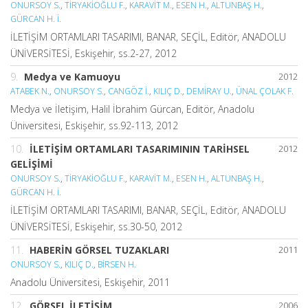
ONURSOY S.
,
TİRYAKİOĞLU F.
,
KARAVİT M.
,
ESEN H.
,
ALTUNBAŞ H.
,
GÜRCAN H. İ.
İLETİŞİM ORTAMLARI TASARIMI, BANAR, SEÇİL, Editör, ANADOLU
ÜNİVERSİTESİ, Eskişehir, ss.2-27, 2012
9.
Medya ve Kamuoyu
2012
ATABEK N.
,
ONURSOY S.
,
CANGÖZ İ.
,
KILIÇ D.
,
DEMİRAY U.
,
ÜNAL ÇOLAK F.
Medya ve İletişim, Halil İbrahim Gürcan, Editör, Anadolu
Üniversitesi, Eskişehir, ss.92-113, 2012
10.
İLETİŞİM ORTAMLARI TASARIMININ TARİHSEL
2012
GELİŞİMİ
ONURSOY S.
,
TİRYAKİOĞLU F.
,
KARAVİT M.
,
ESEN H.
,
ALTUNBAŞ H.
,
GÜRCAN H. İ.
İLETİŞİM ORTAMLARI TASARIMI, BANAR, SEÇİL, Editör, ANADOLU
ÜNİVERSİTESİ, Eskişehir, ss.30-50, 2012
11.
HABERİN GÖRSEL TUZAKLARI
2011
ONURSOY S.
,
KILIÇ D.
,
BİRSEN H.
Anadolu Üniversitesi, Eskişehir, 2011
12.
GÖRSEL İLETİŞİM
2006