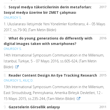
6.
Sosyal medya tüketicilerinin derin metaforları:
2017
Sosyal medya üzerine bir ZMET çalışması
ONURSOY S.
1. Uluslararası İletişimde Yeni Yönelimler Konferansı, 4 - 05 Mayıs
2017, ss.79-90, (Tam Metin Bildiri)
7.
What do young generations do differently with
2016
digital images taken with smartphones?
ONURSOY S.
14th International Symposium Communication in the Millenium,
İstanbul, Türkiye, 5 - 07 Mayıs 2016, ss.605-624, (Tam Metin
Bildiri)
8.
Reader Content Design An Eye Tracking Research
2015
ONURSOY S.
,
KILIÇ D.
13th International Symposium Communication in the Millenium,
East Stroudsburg, Pennsylvania, Amerika Birleşik Devletleri, 12 -
15 Mayıs 2015, ss.235-244, (Tam Metin Bildiri)
9.
Gazetelerin Görsellik anlayışı
2011