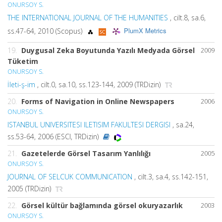
ONURSOY S.
THE INTERNATIONAL JOURNAL OF THE HUMANITIES
, cilt.8, sa.6,
PlumX Metrics
ss.47-64, 2010 (Scopus)
19.
Duygusal Zeka Boyutunda Yazılı Medyada Görsel
2009
Tüketim
ONURSOY S.
İleti-ş-im
, cilt.0, sa.10, ss.123-144, 2009 (TRDizin)
20.
Forms of Navigation in Online Newspapers
2006
ONURSOY S.
ISTANBUL UNIVERSITESI ILETISIM FAKULTESI DERGISI
, sa.24,
ss.53-64, 2006 (ESCI, TRDizin)
21.
Gazetelerde Görsel Tasarım Yanlılığı
2005
ONURSOY S.
JOURNAL OF SELCUK COMMUNICATION
, cilt.3, sa.4, ss.142-151,
2005 (TRDizin)
22.
Görsel kültür bağlamında görsel okuryazarlık
2003
ONURSOY S.