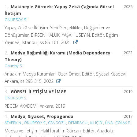
1.
Makineyle Görmek: Yapay Zekâ Çağında Görsel
2025
İletişim
ONURSOY S.
Yapay Zekâ ve İletişim: Yeni Gerçeklikler, Değişimler ve
Dönüşümler, BİRSEN HALUK, YAŞA HÜSEYİN, Editör, Eğitim
Yayınevi, İstanbul, ss.86-101, 2025
2.
Medya Bağımlılığı Kuramı (Media Dependency
2022
Theory)
Onursoy S.
Anaakım Medya Kuramları, Özer Ömer, Editör, Siyasal Kitabevi,
Ankara, ss.295-315, 2022
3.
GÖRSEL İLETİŞİM VE İMGE
2019
ONURSOY S.
PEGEM AKADEMİ, Ankara, 2019
4.
Medya, Siyaset, Propaganda
2017
ATABEK N.
,
ONURSOY S.
,
CANGÖZ İ.
,
DEMİRAY U.
,
KILIÇ D.
,
ÜNAL ÇOLAK F.
Medya ve İletişim, Halil İbrahim Gürcan, Editör, Anadolu