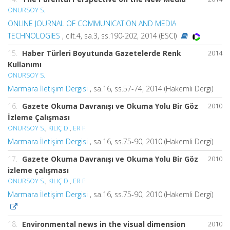
ONURSOY S.
ONLINE JOURNAL OF COMMUNICATION AND MEDIA
TECHNOLOGIES
, cilt.4, sa.3, ss.190-202, 2014 (ESCI)
15.
Haber Türleri Boyutunda Gazetelerde Renk
2014
Kullanımı
ONURSOY S.
Marmara İletişim Dergisi
, sa.16, ss.57-74, 2014 (Hakemli Dergi)
16.
Gazete Okuma Davranışı ve Okuma Yolu Bir Göz
2010
İzleme Çalışması
ONURSOY S.
,
KILIÇ D.
,
ER F.
Marmara İletişim Dergisi
, sa.16, ss.75-90, 2010 (Hakemli Dergi)
17.
Gazete Okuma Davranışı ve Okuma Yolu Bir Göz
2010
izleme çalışması
ONURSOY S.
,
KILIÇ D.
,
ER F.
Marmara İletişim Dergisi
, sa.16, ss.75-90, 2010 (Hakemli Dergi)
18.
Environmental news in the visual dimension
2010