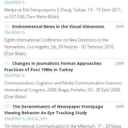
ONURSOY S.
Medya ve Etik Sempozyumu II, Elazığ, Türkiye, 13 - 15 Ekim 2011,
ss.527-536, (Tam Metin Bildiri)
10.
Environmental News in the Visual Dimension
2010
ONURSOY S.
Eighth International Conference on New Directions in the
Humanities, Los-Angeles, Şili, 29 Haziran - 02 Temmuz 2010,
(Özet Bildiri)
11.
Changes in Journalistic Format Approaches
2009
Practices of Post 1980s in Turkey
ONURSOY S.
Communication, Cognition and Media Communication Sciences
International Congress 2009, Braga, Portekiz, 23 - 25 Eylül 2009,
(Özet Bildiri)
12.
The Determinants of Newspaper Frontpage
2009
Viewing Behavior An Eye Tracking Study
ONURSOY S.
,
KILIÇ D.
,
ER F.
7th International Communication in the Millenium, 17 - 20 Mayıs