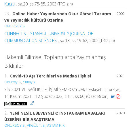
Kurgu
, sa.20, ss.75-85, 2003 (TRDizin)
23.
Online Haber Yayımlarında Okur Görsel Tasarım
2002
ve Yayıncılık kültürü Üzerine
ONURSOY S.
CONNECTIST-ISTANBUL UNIVERSITY JOURNAL OF
COMMUNICATION SCIENCES
, sa.13, ss.49-62, 2002 (TRDizin)
Hakemli Bilimsel Toplantılarda Yayımlanmış
Bildiriler
1.
Covid-10 Aşı Tercihleri ve Medya İlişkisi
2021
Onursoy S.
,
Sunay Y.
SİS 2021 VII. SAĞLIK İLETİŞİMİ SEMPOZYUMU, Eskişehir, Türkiye,
11 Kasım 2021 - 12 Şubat 2022, cilt.1, ss.60, (Özet Bildiri)
2.
YENİ NESİL EBEVEYNLİK: INSTAGRAM BABALARI
2020
ÜZERİNE BİR ARAŞTIRMA
ONURSOY S.
,
AKGÜL T. E.
,
ASTAM F. K.