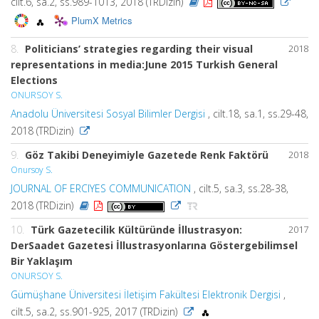
cilt.6, sa.2, ss.989-1013, 2018 (TRDizin)
PlumX Metrics
8.
Politicians’ strategies regarding their visual
2018
representations in media:June 2015 Turkish General
Elections
ONURSOY S.
Anadolu Üniversitesi Sosyal Bilimler Dergisi
, cilt.18, sa.1, ss.29-48,
2018 (TRDizin)
9.
Göz Takibi Deneyimiyle Gazetede Renk Faktörü
2018
Onursoy S.
JOURNAL OF ERCIYES COMMUNICATION
, cilt.5, sa.3, ss.28-38,
2018 (TRDizin)
10.
Türk Gazetecilik Kültüründe İllustrasyon:
2017
DerSaadet Gazetesi İllustrasyonlarına Göstergebilimsel
Bir Yaklaşım
ONURSOY S.
Gümüşhane Üniversitesi İletişim Fakültesi Elektronik Dergisi
,
cilt.5, sa.2, ss.901-925, 2017 (TRDizin)