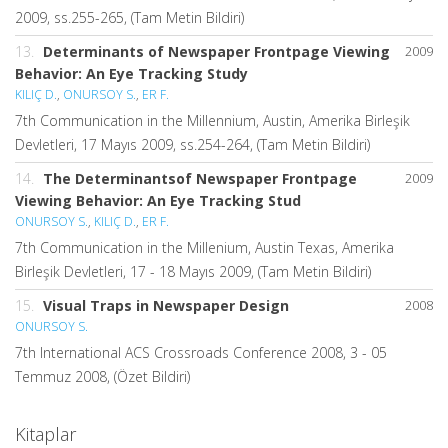
2009, ss.255-265, (Tam Metin Bildiri)
13.
Determinants of Newspaper Frontpage Viewing
2009
Behavior: An Eye Tracking Study
KILIÇ D.
,
ONURSOY S.
,
ER F.
7th Communication in the Millennium, Austin, Amerika Birleşik
Devletleri, 17 Mayıs 2009, ss.254-264, (Tam Metin Bildiri)
14.
The Determinantsof Newspaper Frontpage
2009
Viewing Behavior: An Eye Tracking Stud
ONURSOY S.
,
KILIÇ D.
,
ER F.
7th Communication in the Millenium, Austin Texas, Amerika
Birleşik Devletleri, 17 - 18 Mayıs 2009, (Tam Metin Bildiri)
15.
Visual Traps in Newspaper Design
2008
ONURSOY S.
7th International ACS Crossroads Conference 2008, 3 - 05
Temmuz 2008, (Özet Bildiri)
Kitaplar