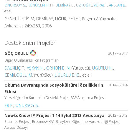
ONURSOY S.
,
KÜNÜÇEN H. H.
,
DEMİRAY E.
,
UZTUĞ F.
,
VURAL İ.
,
ARSLAN B.
,
et al.
GENEL İLETİŞİM, DEMİRAY, UĞUR, Editör, Pegem A Yayıncılık,
Ankara, ss.249-263, 2006
Desteklenen Projeler
2017 - 2017
GÖÇ OKULU
Diğer Uluslararası Fon Programları
DALKILIÇ T.
,
AŞKAN H.
,
ORHON E. N.
(Yürütücü),
UĞURLU H.
,
CEMİLOĞLU M.
(Yürütücü),
UĞURLU E. G.
, et al.
Okuma Davranışında Sosyokültürel özelliklerin
2014 - 2014
Etkisi
Yükseköğretim Kurumları Destekli Proje , BAP Araştırma Projesi
ER F.
,
ONURSOY S.
NewtoKnow IP Projesi 1 14 Eylül 2013 Avusturya
2013 - 2013
Erasmus Projesi , Erasmus+ KA1 Bireylerin Öğrenme Hareketliliği Projesi,
Avrupa Düzeyi