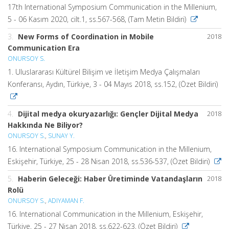
17th International Symposium Communication in the Millenium,
5 - 06 Kasım 2020, cilt.1, ss.567-568, (Tam Metin Bildiri)
3.
New Forms of Coordination in Mobile
2018
Communication Era
ONURSOY S.
1. Uluslararası Kültürel Bilişim ve İletişim Medya Çalışmaları
Konferansı, Aydın, Türkiye, 3 - 04 Mayıs 2018, ss.152, (Özet Bildiri)
4.
Dijital medya okuryazarlığı: Gençler Dijital Medya
2018
Hakkında Ne Biliyor?
ONURSOY S.
,
SUNAY Y.
16. International Symposium Communication in the Millenium,
Eskişehir, Türkiye, 25 - 28 Nisan 2018, ss.536-537, (Özet Bildiri)
5.
Haberin Geleceği: Haber Üretiminde Vatandaşların
2018
Rolü
ONURSOY S.
,
ADIYAMAN F.
16. International Communication in the Millenium, Eskişehir,
Türkiye, 25 - 27 Nisan 2018, ss.622-623, (Özet Bildiri)