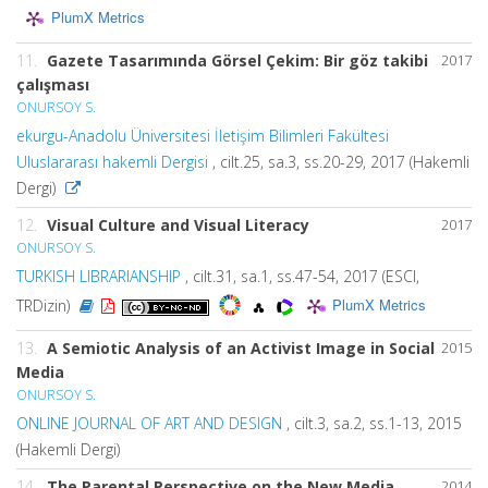
PlumX Metrics
11.
Gazete Tasarımında Görsel Çekim: Bir göz takibi
2017
çalışması
ONURSOY S.
ekurgu-Anadolu Üniversitesi İletişim Bilimleri Fakültesi
Uluslararası hakemli Dergisi
, cilt.25, sa.3, ss.20-29, 2017 (Hakemli
Dergi)
12.
Visual Culture and Visual Literacy
2017
ONURSOY S.
TURKISH LIBRARIANSHIP
, cilt.31, sa.1, ss.47-54, 2017 (ESCI,
PlumX Metrics
TRDizin)
13.
A Semiotic Analysis of an Activist Image in Social
2015
Media
ONURSOY S.
ONLINE JOURNAL OF ART AND DESIGN
, cilt.3, sa.2, ss.1-13, 2015
(Hakemli Dergi)
14.
The Parental Perspective on the New Media
2014