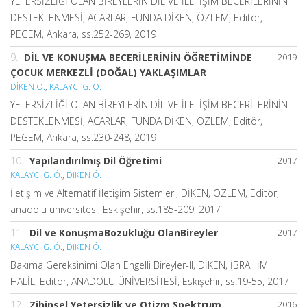
YETERSİZLİĞİ OLAN BİREYLERİN DİL VE İLETİŞİM BECERİLERİNİN
DESTEKLENMESİ, ACARLAR, FUNDA DİKEN, ÖZLEM, Editör,
PEGEM, Ankara, ss.252-269, 2019
9.
DİL VE KONUŞMA BECERİLERİNİN ÖĞRETİMİNDE
2019
ÇOCUK MERKEZLİ (DOĞAL) YAKLAŞIMLAR
DİKEN Ö.
,
KALAYCI G. Ö.
YETERSİZLİĞİ OLAN BİREYLERİN DİL VE İLETİŞİM BECERİLERİNİN
DESTEKLENMESİ, ACARLAR, FUNDA DİKEN, ÖZLEM, Editör,
PEGEM, Ankara, ss.230-248, 2019
10.
Yapılandırılmış Dil Öğretimi
2017
KALAYCI G. Ö.
,
DİKEN Ö.
İletişim ve Alternatif İletişim Sistemleri, DİKEN, ÖZLEM, Editör,
anadolu üniversitesi, Eskişehir, ss.185-209, 2017
11.
Dil ve KonuşmaBozukluğu OlanBireyler
2017
KALAYCI G. Ö.
,
DİKEN Ö.
Bakıma Gereksinimi Olan Engelli Bireyler-II, DİKEN, İBRAHİM
HALİL, Editör, ANADOLU ÜNİVERSİTESİ, Eskişehir, ss.19-55, 2017
12.
Zihinsel Yetersizlik ve Otizm Spektrum
2016