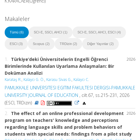
K.KARACAER(Öğrenci)
Makaleler
Tümü (6)
SCI-E, SSCI, AHCI (1)
SCI-E, SSCI, AHCI, ESCI (4)
ESCI (3)
Scopus (2)
TRDizin (2)
Diğer Yayınlar (2)
1.
Türkiye’deki Üniversitelerin Engelli Öğrenci
2026
Birimlerinde Kullanılan Uyarlama Anlaşmaları: Bir
Doküman Analizi
Karataş R.
,
Kalaycı G. Ö.
,
Karasu Sivas G.
,
Kalaycı C.
PAMUKKALE UNIVERSITESI EGITIM FAKULTESI DERGISI-PAMUKKALE
UNIVERSITY JOURNAL OF EDUCATION
, cilt.67, ss.215-231, 2026
(ESCI, TRDizin)
2.
The effect of an online professional development
2026
program on teachers' knowledge and perceptions
regarding language skills and problem behaviors of
students with special needs: findings from a pilot study