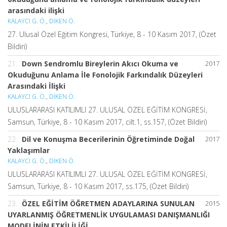
arasındaki ilişki
KALAYCI G. Ö.
,
DİKEN Ö.
27. Ulusal Özel Eğitim Kongresi, Türkiye, 8 - 10 Kasım 2017, (Özet
Bildiri)
21.
Down Sendromlu Bireylerin Akıcı Okuma ve
2017
Okuduğunu Anlama İle Fonolojik Farkındalık Düzeyleri
Arasındaki İlişki
KALAYCI G. Ö.
,
DİKEN Ö.
ULUSLARARASI KATILIMLI 27. ULUSAL ÖZEL EĞİTİM KONGRESİ,
Samsun, Türkiye, 8 - 10 Kasım 2017, cilt.1, ss.157, (Özet Bildiri)
22.
Dil ve Konuşma Becerilerinin Öğretiminde Doğal
2017
Yaklaşımlar
KALAYCI G. Ö.
,
DİKEN Ö.
ULUSLARARASI KATILIMLI 27. ULUSAL ÖZEL EĞİTİM KONGRESİ,
Samsun, Türkiye, 8 - 10 Kasım 2017, ss.175, (Özet Bildiri)
23.
ÖZEL EĞİTİM ÖĞRETMEN ADAYLARINA SUNULAN
2015
UYARLANMIŞ ÖĞRETMENLİK UYGULAMASI DANIŞMANLIĞI
MODELİNİN ETKİLİLİĞİ