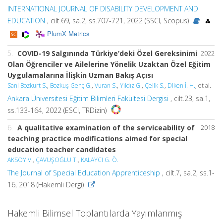
INTERNATIONAL JOURNAL OF DISABILITY DEVELOPMENT AND
EDUCATION
, cilt.69, sa.2, ss.707-721, 2022 (SSCI, Scopus)
PlumX Metrics
5.
COVID-19 Salgınında Türkiye’deki Özel Gereksinimi
2022
Olan Öğrenciler ve Ailelerine Yönelik Uzaktan Özel Eğitim
Uygulamalarına İlişkin Uzman Bakış Açısı
Sani Bozkurt S.
,
Bozkuş Genç G.
,
Vuran S.
,
Yıldız G.
,
Çelik S.
,
Diken İ. H.
, et al.
Ankara Üniversitesi Eğitim Bilimleri Fakültesi Dergisi
, cilt.23, sa.1,
ss.133-164, 2022 (ESCI, TRDizin)
6.
A qualitative examination of the serviceability of
2018
teaching practice modifications aimed for special
education teacher candidates
AKSOY V.
,
ÇAVUŞOĞLU T.
,
KALAYCI G. Ö.
The Journal of Special Education Apprenticeship
, cilt.7, sa.2, ss.1-
16, 2018 (Hakemli Dergi)
Hakemli Bilimsel Toplantılarda Yayımlanmış