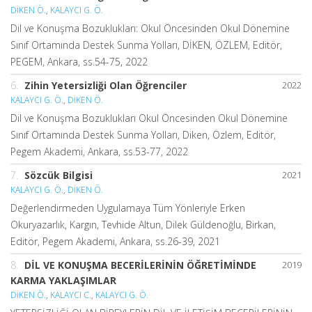
DİKEN Ö.
,
KALAYCI G. Ö.
Dil ve Konuşma Bozuklukları: Okul Öncesinden Okul Dönemine
Sınıf Ortamında Destek Sunma Yolları, DİKEN, ÖZLEM, Editör,
PEGEM, Ankara, ss.54-75, 2022
6.
Zihin Yetersizliği Olan Öğrenciler
2022
KALAYCI G. Ö.
,
DİKEN Ö.
Dil ve Konuşma Bozuklukları Okul Öncesinden Okul Dönemine
Sınıf Ortamında Destek Sunma Yolları, Diken, Özlem, Editör,
Pegem Akademi, Ankara, ss.53-77, 2022
7.
Sözcük Bilgisi
2021
KALAYCI G. Ö.
,
DİKEN Ö.
Değerlendirmeden Uygulamaya Tüm Yönleriyle Erken
Okuryazarlık, Kargın, Tevhide Altun, Dilek Güldenoğlu, Birkan,
Editör, Pegem Akademi, Ankara, ss.26-39, 2021
8.
DİL VE KONUŞMA BECERİLERİNİN ÖĞRETİMİNDE
2019
KARMA YAKLAŞIMLAR
DİKEN Ö.
,
KALAYCI C.
,
KALAYCI G. Ö.