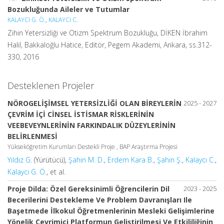
Bozukluğunda Aileler ve Tutumlar
KALAYCI G. Ö.
,
KALAYCI C.
Zihin Yetersizliği ve Otizm Spektrum Bozukluğu, DİKEN İbrahim
Halil, Bakkaloğlu Hatice, Editör, Pegem Akademi, Ankara, ss.312-
330, 2016
Desteklenen Projeler
NÖROGELİŞİMSEL YETERSİZLİĞİ OLAN BİREYLERİN
2025 - 2027
ÇEVRİM İÇİ CİNSEL İSTİSMAR RİSKLERİNİN
VEEBEVEYNLERİNİN FARKINDALIK DÜZEYLERİNİN
BELİRLENMESİ
Yükseköğretim Kurumları Destekli Proje , BAP Araştırma Projesi
Yıldız G.
(Yürütücü),
Şahin M. D.
,
Erdem Kara B.
,
Şahin Ş.
,
Kalaycı C.
,
Kalaycı G. Ö.
, et al.
Proje Dilda: Özel Gereksinimli Öğrencilerin Dil
2023 - 2025
Becerilerini Destekleme Ve Problem Davranışları Ile
Başetmede İlkokul Öğretmenlerinin Mesleki Gelişimlerine
Yönelik Çevrimiçi Platformun Geliştirilmesi Ve Etkililiğinin