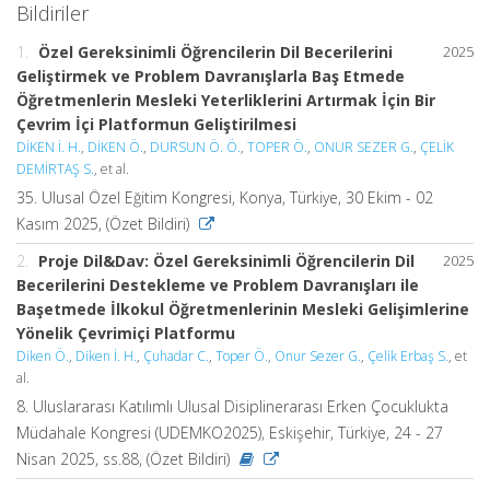
Bildiriler
1.
Özel Gereksinimli Öğrencilerin Dil Becerilerini
2025
Geliştirmek ve Problem Davranışlarla Baş Etmede
Öğretmenlerin Mesleki Yeterliklerini Artırmak İçin Bir
Çevrim İçi Platformun Geliştirilmesi
DİKEN İ. H.
,
DİKEN Ö.
,
DURSUN Ö. Ö.
,
TOPER Ö.
,
ONUR SEZER G.
,
ÇELİK
DEMİRTAŞ S.
, et al.
35. Ulusal Özel Eğitim Kongresi, Konya, Türkiye, 30 Ekim - 02
Kasım 2025, (Özet Bildiri)
2.
Proje Dil&Dav: Özel Gereksinimli Öğrencilerin Dil
2025
Becerilerini Destekleme ve Problem Davranışları ile
Başetmede İlkokul Öğretmenlerinin Mesleki Gelişimlerine
Yönelik Çevrimiçi Platformu
Diken Ö.
,
Diken İ. H.
,
Çuhadar C.
,
Toper Ö.
,
Onur Sezer G.
,
Çelik Erbaş S.
, et
al.
8. Uluslararası Katılımlı Ulusal Disiplinerarası Erken Çocuklukta
Müdahale Kongresi (UDEMKO2025), Eskişehir, Türkiye, 24 - 27
Nisan 2025, ss.88, (Özet Bildiri)