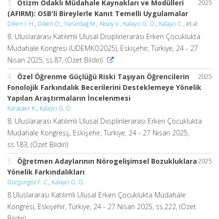
3.
Otizm Odaklı Müdahale Kaynakları ve Modülleri
2025
(AFIRM): OSB'li Bireylerle Kanıt Temelli Uygulamalar
Diken İ. H.
,
Diken Ö.
,
Yanardağ M.
,
Aksoy V.
,
Kalaycı G. Ö.
,
Kalaycı C.
, et al.
8. Uluslararası Katılımlı Ulusal Disiplinerarası Erken Çocuklukta
Müdahale Kongresi (UDEMKO2025), Eskişehir, Türkiye, 24 - 27
Nisan 2025, ss.87, (Özet Bildiri)
4.
Özel Öğrenme Güçlüğü Riski Taşıyan Öğrencilerin
2025
Fonolojik Farkındalık Becerilerini Desteklemeye Yönelik
Yapılan Araştırmaların İncelenmesi
Karacaer K.
,
Kalaycı G. Ö.
8. Uluslararası Katılımlı Ulusal Diisplinlerarası Erken Çocuklukta
Müdahale Kongresş, Eskişehir, Türkiye, 24 - 27 Nisan 2025,
ss.183, (Özet Bildiri)
5.
Öğretmen Adaylarının Nörogelişimsel Bozukluklara
2025
Yönelik Farkındalıkları
Durgungöz F. C.
,
Kalaycı G. Ö.
8.Uluslararası Katılımlı Ulusal Erken Çocuklukta Müdahale
Kongresi, Eskişehir, Türkiye, 24 - 27 Nisan 2025, ss.222, (Özet
Bildiri)