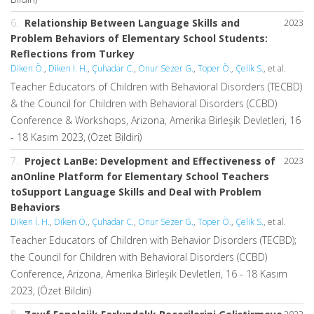
6.
Relationship Between Language Skills and
2023
Problem Behaviors of Elementary School Students:
Reflections from Turkey
Diken Ö.
,
Diken İ. H.
,
Çuhadar C.
,
Onur Sezer G.
,
Toper Ö.
,
Çelik S.
, et al.
Teacher Educators of Children with Behavioral Disorders (TECBD)
& the Council for Children with Behavioral Disorders (CCBD)
Conference & Workshops, Arizona, Amerika Birleşik Devletleri, 16
- 18 Kasım 2023, (Özet Bildiri)
7.
Project LanBe: Development and Effectiveness of
2023
anOnline Platform for Elementary School Teachers
toSupport Language Skills and Deal with Problem
Behaviors
Diken İ. H.
,
Diken Ö.
,
Çuhadar C.
,
Onur Sezer G.
,
Toper Ö.
,
Çelik S.
, et al.
Teacher Educators of Children with Behavior Disorders (TECBD);
the Council for Children with Behavioral Disorders (CCBD)
Conference, Arizona, Amerika Birleşik Devletleri, 16 - 18 Kasım
2023, (Özet Bildiri)