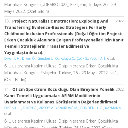
Müdahale Kongresi (UDEMKO2022), Eskişehir, Türkiye, 26 - 29
Mayıs 2022, (Özet Bildiri)
13.
Project Naturalistic Instruction: Exploding And
2022
Transferring Evidence-Based Strategies For Early
Childhood Inclusion Professionals (Doğal Öğretim Projesi:
Erken Çocukluk Alanında Çalışan Profesyonelleri için Kanıt
Temelli Stratejilerin Transfer Edilmesi ve
Yaygınlaştırılması).
Diken İ. H.
,
Diken Ö.
,
Günden U. O.
,
Kalaycı C.
,
Çelik S.
,
Yetkin A. İ.
, et al.
6. Uluslararası Katılımlı Ulusal Disiplinlerarası Erken Çocuklukta
Müdahale Kongres, Eskişehir, Türkiye, 26 - 29 Mayıs 2022, ss.1,
(Özet Bildiri)
14.
Otizm Spektrum Bozukluğu Olan Bireylere Yönelik
2022
Kanıt Temelli Uygulamalar: AFIRM Modüllerinin
Uyarlanması ve Kullanıcı Görüşlerinin Değerlendirilmesi
DİKEN İ. H.
,
DİKEN Ö.
,
AKSOY V.
,
YANARDAĞ M.
,
GÜNDEN U. O.
,
KAYMAK A.
,
et al.
6. Uluslararası Katılımlı Ulusal Disiplinlerarası Erken Çocuklukta
Müdahale Kongresi, Eskişehir, Türkiye, 26 Mayıs 2022, (Özet