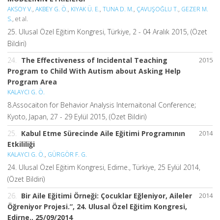
AKSOY V.
,
AKBEY G. Ö.
,
KIYAK Ü. E.
,
TUNA D. M.
,
ÇAVUŞOĞLU T.
,
GEZER M.
S.
, et al.
25. Ulusal Özel Eğitim Kongresi, Türkiye, 2 - 04 Aralık 2015, (Özet
Bildiri)
24.
The Effectiveness of Incidental Teaching
2015
Program to Child With Autism about Asking Help
Program Area
KALAYCI G. Ö.
8.Assocaiton for Behavior Analysis Internaitonal Conference;
Kyoto, Japan, 27 - 29 Eylül 2015, (Özet Bildiri)
25.
Kabul Etme Sürecinde Aile Eğitimi Programının
2014
Etkililiği
KALAYCI G. Ö.
,
GÜRGÖR F. G.
24. Ulusal Özel Eğitim Kongresi, Edirne., Türkiye, 25 Eylül 2014,
(Özet Bildiri)
26.
Bir Aile Eğitimi Örneği: Çocuklar Eğleniyor, Aileler
2014
Öğreniyor Projesi.”, 24. Ulusal Özel Eğitim Kongresi,
Edirne., 25/09/2014