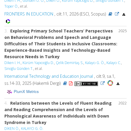
Diken İ. H.
,
Günden U. O.
,
Diken Ö.
,
Kürüm Yapıcıoğlu D.
,
Sinoğlu Günden T.
,
Toper Ö.
, et al.
FRONTIERS IN EDUCATION
, cilt.11, 2026 (ESCI, Scopus)
3.
Exploring Primary School Teachers’ Perspectives
2025
on Behavioral Problems and Speech and Language
Difficulties of Their Students in Inclusive Classrooms:
Experience-Based Insights and Technology-Based
Resource Needs in Turkey
Diken I. H.
,
Kürüm Yapıcıoğlu D.
,
Çelik Demirtaş S.
,
Kalaycı G. Ö.
,
Kalaycı C.
,
Sinoğlu Günden T.
, et al.
International Technology and Education Journal
, cilt.9, sa.1,
ss.14-33, 2025 (Hakemli Dergi)
PlumX Metrics
4.
Relations between the Levels of Fluent Reading
2022
and Reading Comprehension and the Levels of
Phonological Awareness of Individuals with Down
Syndrome in Turkey
DİKEN Ö.
,
KALAYCI G. Ö.