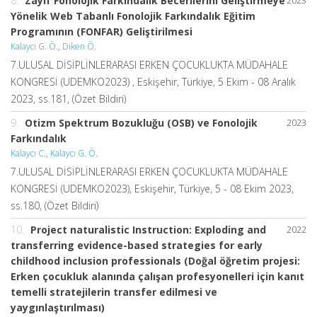
8.
Zayıf Fonolojik Farkındalık Becerilerini Geliştirmeye
2023
Yönelik Web Tabanlı Fonolojik Farkındalık Eğitim
Programının (FONFAR) Geliştirilmesi
Kalaycı G. Ö.
,
Diken Ö.
7.ULUSAL DİSİPLİNLERARASI ERKEN ÇOCUKLUKTA MÜDAHALE
KONGRESİ (UDEMKO2023) , Eskişehir, Türkiye, 5 Ekim - 08 Aralık
2023, ss.181, (Özet Bildiri)
9.
Otizm Spektrum Bozukluğu (OSB) ve Fonolojik
2023
Farkındalık
Kalaycı C.
,
Kalaycı G. Ö.
7.ULUSAL DİSİPLİNLERARASI ERKEN ÇOCUKLUKTA MÜDAHALE
KONGRESİ (UDEMKO2023), Eskişehir, Türkiye, 5 - 08 Ekim 2023,
ss.180, (Özet Bildiri)
10.
Project naturalistic Instruction: Exploding and
2022
transferring evidence-based strategies for early
childhood inclusion professionals (Doğal öğretim projesi:
Erken çocukluk alanında çalışan profesyonelleri için kanıt
temelli stratejilerin transfer edilmesi ve
yaygınlaştırılması)