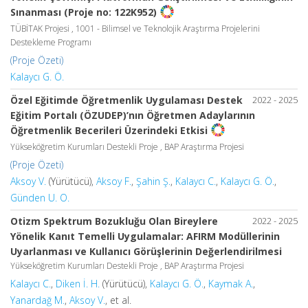
Sınanması (Proje no: 122K952)
TÜBİTAK Projesi , 1001 - Bilimsel ve Teknolojik Araştırma Projelerini
Destekleme Programı
(Proje Özeti)
Kalaycı G. Ö.
Özel Eğitimde Öğretmenlik Uygulaması Destek
2022 - 2025
Eğitim Portalı (ÖZUDEP)’nın Öğretmen Adaylarının
Öğretmenlik Becerileri Üzerindeki Etkisi
Yükseköğretim Kurumları Destekli Proje , BAP Araştırma Projesi
(Proje Özeti)
Aksoy V.
(Yürütücü),
Aksoy F.
,
Şahin Ş.
,
Kalaycı C.
,
Kalaycı G. Ö.
,
Günden U. O.
Otizm Spektrum Bozukluğu Olan Bireylere
2022 - 2025
Yönelik Kanıt Temelli Uygulamalar: AFIRM Modüllerinin
Uyarlanması ve Kullanıcı Görüşlerinin Değerlendirilmesi
Yükseköğretim Kurumları Destekli Proje , BAP Araştırma Projesi
Kalaycı C.
,
Diken İ. H.
(Yürütücü),
Kalaycı G. Ö.
,
Kaymak A.
,
Yanardağ M.
,
Aksoy V.
, et al.