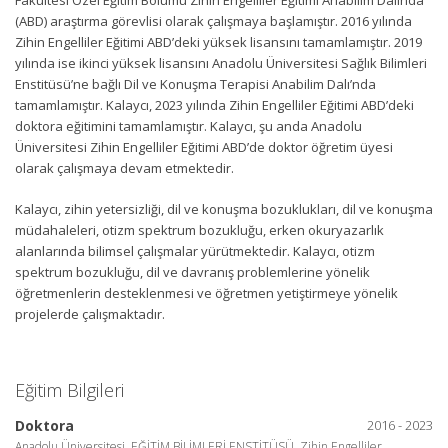
(ABD) araştırma görevlisi olarak çalışmaya başlamıştır. 2016 yılında
Zihin Engelliler Eğitimi ABD’deki yüksek lisansını tamamlamıştır. 2019
yılında ise ikinci yüksek lisansını Anadolu Üniversitesi Sağlık Bilimleri
Enstitüsü’ne bağlı Dil ve Konuşma Terapisi Anabilim Dalı’nda
tamamlamıştır. Kalaycı, 2023 yılında Zihin Engelliler Eğitimi ABD’deki
doktora eğitimini tamamlamıştır. Kalaycı, şu anda Anadolu
Üniversitesi Zihin Engelliler Eğitimi ABD’de doktor öğretim üyesi
olarak çalışmaya devam etmektedir.
Kalaycı, zihin yetersizliği, dil ve konuşma bozuklukları, dil ve konuşma
müdahaleleri, otizm spektrum bozukluğu, erken okuryazarlık
alanlarında bilimsel çalışmalar yürütmektedir. Kalaycı, otizm
spektrum bozukluğu, dil ve davranış problemlerine yönelik
öğretmenlerin desteklenmesi ve öğretmen yetiştirmeye yönelik
projelerde çalışmaktadır.
Eğitim Bilgileri
Doktora
2016 - 2023
Anadolu Üniversitesi, EĞİTİM BİLİMLERİ ENSTİTÜSÜ, Zihin Engelliler