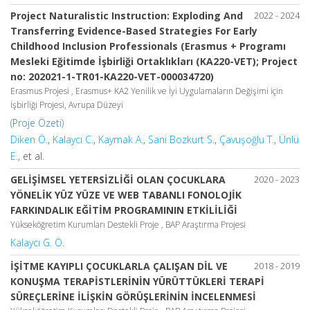
Project Naturalistic Instruction: Exploding And
2022 - 2024
Transferring Evidence-Based Strategies For Early
Childhood Inclusion Professionals (Erasmus + Programı
Mesleki Eğitimde İşbirliği Ortaklıkları (KA220-VET); Project
no: 202021-1-TR01-KA220-VET-000034720)
Erasmus Projesi , Erasmus+ KA2 Yenilik ve İyi Uygulamaların Değişimi için
İşbirliği Projesi, Avrupa Düzeyi
(Proje Özeti)
Diken Ö.
,
Kalaycı C.
,
Kaymak A.
,
Sani Bozkurt S.
,
Çavuşoğlu T.
,
Ünlü
E.
, et al.
GELİŞİMSEL YETERSİZLİĞİ OLAN ÇOCUKLARA
2020 - 2023
YÖNELİK YÜZ YÜZE VE WEB TABANLI FONOLOJİK
FARKINDALIK EĞİTİM PROGRAMININ ETKİLİLİĞİ
Yükseköğretim Kurumları Destekli Proje , BAP Araştırma Projesi
Kalaycı G. Ö.
İŞİTME KAYIPLI ÇOCUKLARLA ÇALIŞAN DİL VE
2018 - 2019
KONUŞMA TERAPİSTLERİNİN YÜRÜTTÜKLERİ TERAPİ
SÜREÇLERİNE İLİŞKİN GÖRÜŞLERİNİN İNCELENMESİ