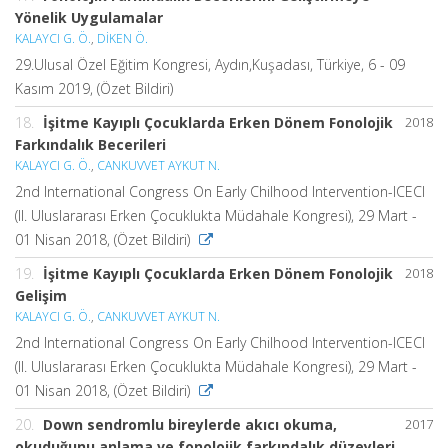
Yönelik Uygulamalar
KALAYCI G. Ö.
,
DİKEN Ö.
29.Ulusal Özel Eğitim Kongresi, Aydın,Kuşadası, Türkiye, 6 - 09
Kasım 2019, (Özet Bildiri)
18.
İşitme Kayıplı Çocuklarda Erken Dönem Fonolojik
2018
Farkındalık Becerileri
KALAYCI G. Ö.
,
CANKUVVET AYKUT N.
2nd International Congress On Early Chilhood Intervention-ICECI
(II. Uluslararası Erken Çocuklukta Müdahale Kongresi), 29 Mart -
01 Nisan 2018, (Özet Bildiri)
19.
İşitme Kayıplı Çocuklarda Erken Dönem Fonolojik
2018
Gelişim
KALAYCI G. Ö.
,
CANKUVVET AYKUT N.
2nd International Congress On Early Chilhood Intervention-ICECI
(II. Uluslararası Erken Çocuklukta Müdahale Kongresi), 29 Mart -
01 Nisan 2018, (Özet Bildiri)
20.
Down sendromlu bireylerde akıcı okuma,
2017
okuduğunu anlama ve fonolojik farkındalık düzeyleri