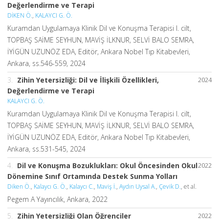
Değerlendirme ve Terapi
DİKEN Ö.
,
KALAYCI G. Ö.
Kuramdan Uygulamaya Klinik Dil ve Konuşma Terapisi I. cilt,
TOPBAŞ SAİME SEYHUN, MAVİŞ İLKNUR, SELVİ BALO SEMRA,
İYİGÜN UZUNÖZ EDA, Editör, Ankara Nobel Tıp Kitabevleri,
Ankara, ss.546-559, 2024
3.
Zihin Yetersizliği: Dil ve İlişkili Özellikleri,
2024
Değerlendirme ve Terapi
KALAYCI G. Ö.
Kuramdan Uygulamaya Klinik Dil ve Konuşma Terapisi I. cilt,
TOPBAŞ SAİME SEYHUN, MAVİŞ İLKNUR, SELVİ BALO SEMRA,
İYİGÜN UZUNÖZ EDA, Editör, Ankara Nobel Tıp Kitabevleri,
Ankara, ss.531-545, 2024
4.
Dil ve Konuşma Bozuklukları: Okul Öncesinden Okul
2022
Dönemine Sınıf Ortamında Destek Sunma Yolları
Diken Ö.
,
Kalaycı G. Ö.
,
Kalaycı C.
,
Maviş İ.
,
Aydın Uysal A.
,
Çevik D.
, et al.
Pegem A Yayıncılık, Ankara, 2022
5.
Zihin Yetersizliği Olan Öğrenciler
2022