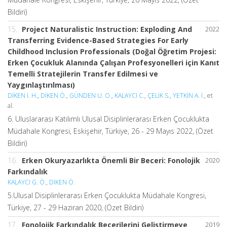
Bildiri)
15.
Project Naturalistic Instruction: Exploding And
2022
Transferring Evidence-Based Strategies For Early
Childhood Inclusion Professionals (Doğal Öğretim Projesi:
Erken Çocukluk Alanında Çalışan Profesyonelleri için Kanıt
Temelli Stratejilerin Transfer Edilmesi ve
Yaygınlaştırılması)
DİKEN İ. H.
,
DİKEN Ö.
,
GÜNDEN U. O.
,
KALAYCI C.
,
ÇELİK S.
,
YETKİN A. İ.
, et
al.
6. Uluslararası Katılımlı Ulusal Disiplinlerarası Erken Çocuklukta
Müdahale Kongresi, Eskişehir, Türkiye, 26 - 29 Mayıs 2022, (Özet
Bildiri)
16.
Erken Okuryazarlıkta Önemli Bir Beceri: Fonolojik
2020
Farkındalık
KALAYCI G. Ö.
,
DİKEN Ö.
5.Ulusal Disiplinlerarası Erken Çocuklukta Müdahale Kongresi,
Türkiye, 27 - 29 Haziran 2020, (Özet Bildiri)
17.
Fonolojik Farkındalık Becerilerini Geliştirmeye
2019