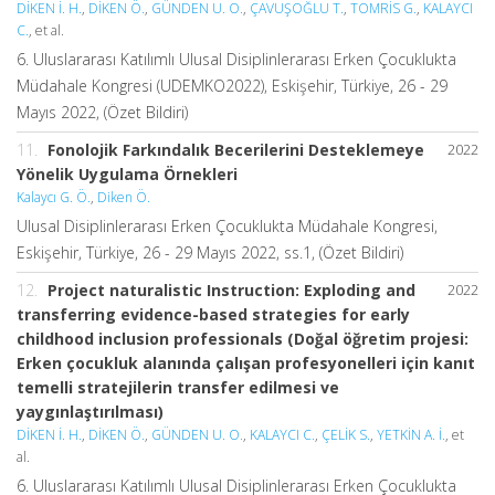
DİKEN İ. H.
,
DİKEN Ö.
,
GÜNDEN U. O.
,
ÇAVUŞOĞLU T.
,
TOMRİS G.
,
KALAYCI
C.
, et al.
6. Uluslararası Katılımlı Ulusal Disiplinlerarası Erken Çocuklukta
Müdahale Kongresi (UDEMKO2022), Eskişehir, Türkiye, 26 - 29
Mayıs 2022, (Özet Bildiri)
11.
Fonolojik Farkındalık Becerilerini Desteklemeye
2022
Yönelik Uygulama Örnekleri
Kalaycı G. Ö.
,
Diken Ö.
Ulusal Disiplinlerarası Erken Çocuklukta Müdahale Kongresi,
Eskişehir, Türkiye, 26 - 29 Mayıs 2022, ss.1, (Özet Bildiri)
12.
Project naturalistic Instruction: Exploding and
2022
transferring evidence-based strategies for early
childhood inclusion professionals (Doğal öğretim projesi:
Erken çocukluk alanında çalışan profesyonelleri için kanıt
temelli stratejilerin transfer edilmesi ve
yaygınlaştırılması)
DİKEN İ. H.
,
DİKEN Ö.
,
GÜNDEN U. O.
,
KALAYCI C.
,
ÇELİK S.
,
YETKİN A. İ.
, et
al.
6. Uluslararası Katılımlı Ulusal Disiplinlerarası Erken Çocuklukta