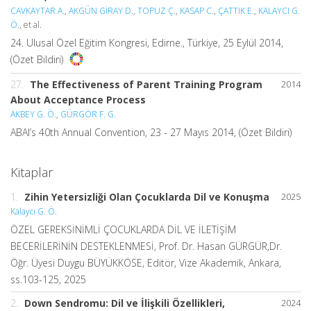
CAVKAYTAR A.
,
AKGÜN GİRAY D.
,
TOPUZ Ç.
,
KASAP C.
,
ÇATTIK E.
,
KALAYCI G.
Ö.
, et al.
24. Ulusal Özel Eğitim Kongresi, Edirne., Türkiye, 25 Eylül 2014,
(Özet Bildiri)
27.
The Effectiveness of Parent Training Program
2014
About Acceptance Process
AKBEY G. Ö.
,
GÜRGÖR F. G.
ABAI’s 40th Annual Convention, 23 - 27 Mayıs 2014, (Özet Bildiri)
Kitaplar
1.
Zihin Yetersizliği Olan Çocuklarda Dil ve Konuşma
2025
Kalaycı G. Ö.
ÖZEL GEREKSİNİMLİ ÇOCUKLARDA DİL VE İLETİŞİM
BECERİLERİNİN DESTEKLENMESİ, Prof. Dr. Hasan GÜRGÜR,Dr.
Öğr. Üyesi Duygu BÜYÜKKÖSE, Editör, Vize Akademik, Ankara,
ss.103-125, 2025
2.
Down Sendromu: Dil ve İlişkili Özellikleri,
2024